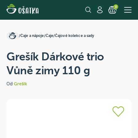
0
/
Čaje a nápoje
/
Čaje
/
Čajové kolekce a sady
Grešík Dárkové trio
Vůně zimy 110 g
Od
Grešík