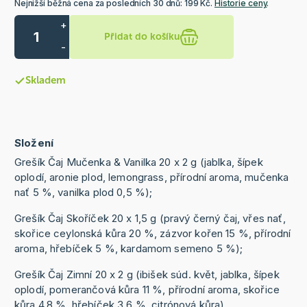
Nejnižší běžná cena za posledních 30 dnů: 199 Kč.
Historie ceny
.
+
Přidat do košíku
-
Skladem
Složení
Grešík Čaj Mučenka & Vanilka 20 x 2 g (jablka, šípek
oplodí, aronie plod, lemongrass, přírodní aroma, mučenka
nať 5 %, vanilka plod 0,5 %);
Grešík Čaj Skoříček 20 x 1,5 g (pravý černý čaj, vřes nať,
skořice ceylonská kůra 20 %, zázvor kořen 15 %, přírodní
aroma, hřebíček 5 %, kardamom semeno 5 %);
Grešík Čaj Zimní 20 x 2 g (ibišek súd. květ, jablka, šípek
oplodí, pomerančová kůra 11 %, přírodní aroma, skořice
kůra 4,8 %, hřebíček 3,6 %, citrónová kůra).