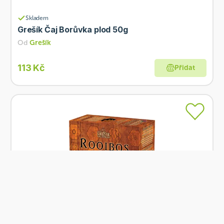
Skladem
Grešík Čaj Borůvka plod 50g
Od
Grešík
113 Kč
Přidat
Skladem
Grešík ROOIBOS malina 20 x 1,5 g
Od
Grešík