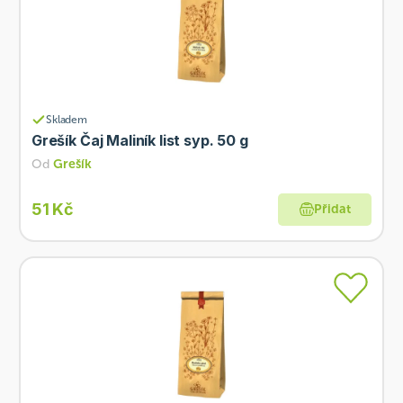
Skladem
Grešík Čaj Maliník list syp. 50 g
Od
Grešík
51 Kč
Přidat