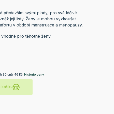
má především svými plody, pro své léčivé
vněž její listy. Ženy je mohou vyzkoušet
mfortu v období menstruace a menopauzy.
ou vhodné pro těhotné ženy
h 30 dnů: 46 Kč.
Historie ceny
.
o košíku