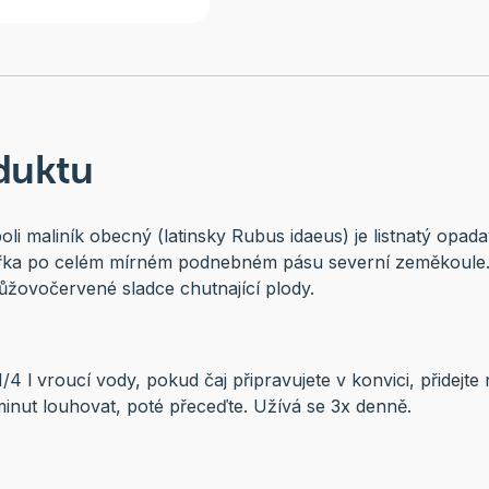
duktu
oli maliník obecný (latinsky Rubus idaeus) je listnatý opada
akřka po celém mírném podnebném pásu severní zeměkoule.
růžovočervené sladce chutnající plody.
 1/4 l vroucí vody, pokud čaj připravujete v konvici, přidejte 
 minut louhovat, poté přeceďte. Užívá se 3x denně.