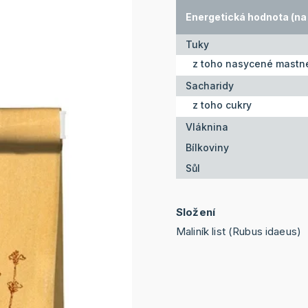
Energetická hodnota (na 
Tuky
z toho nasycené mastné
Sacharidy
z toho cukry
Vláknina
Bílkoviny
Sůl
Složení
Maliník list (Rubus idaeus)