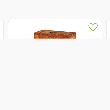
Skladem
Grešík ROOIBOS malina 20 x 1,5 g
Od
Grešík
62 Kč
Přidat