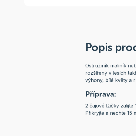
Popis pro
Ostružiník maliník neb
rozšířený v lesích t
výhony, bílé květy a 
Příprava:
2 čajové lžičky zalijte
Přikryjte a nechte 15