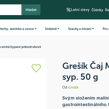
Letní slevy
Hledat
Články
R
řechy, semínka a ovoce
Snídaně
Snacky a mlsání
Pro 
a směsi
/
Sypané jednodruhové
Grešík Čaj M
syp. 50 g
Od
Grešík
Svým složením maliník
gastrointestinálního 