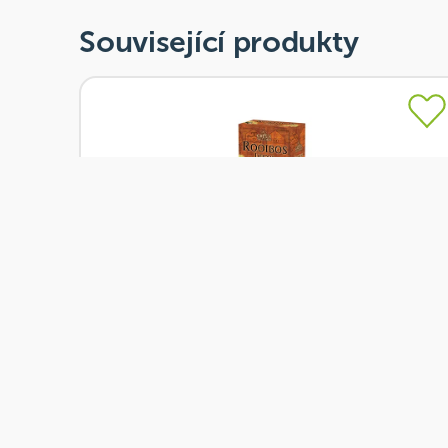
Související produkty
Skladem
Grešík Čaje 4 světadílů Rooibos Jahoda 70 g
Od
Grešík
60 Kč
Přidat