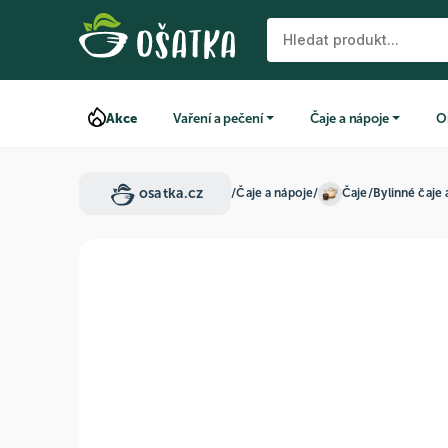
Akce
Vaření a pečení
Čaje a nápoje
O
osatka.cz
/
Čaje a nápoje
/
Čaje
/
Bylinné čaje 