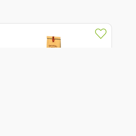
Skladem
Grešík Devatero bylin Čaj Dobrou noc 50g
Od
Grešík
59 Kč
Přidat