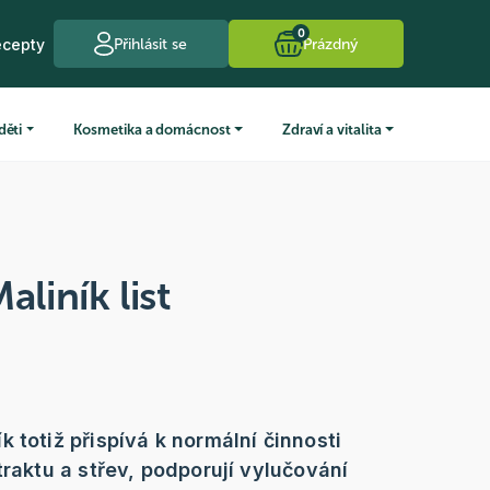
0
ecepty
Přihlásit se
Prázdný
děti
Kosmetika a domácnost
Zdraví a vitalita
aliník list
 totiž přispívá k normální činnosti
traktu a střev, podporují vylučování