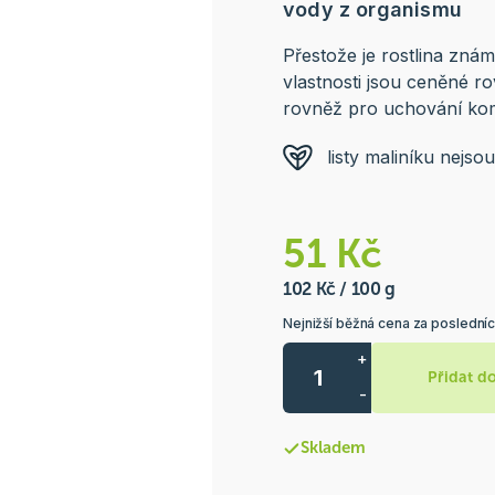
vody z organismu
Přestože je rostlina zná
vlastnosti jsou ceněné ro
rovněž pro uchování ko
listy maliníku nejs
51 Kč
102 Kč / 100 g
Nejnižší běžná cena za posledníc
+
Přidat d
-
Skladem