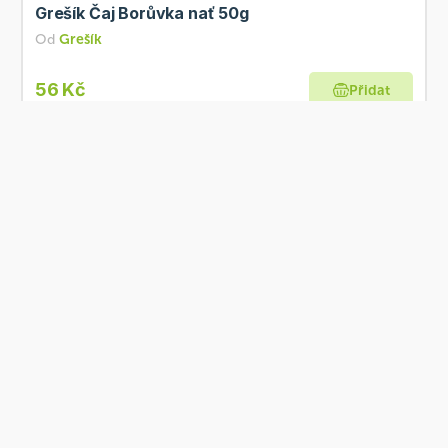
Grešík Čaj Borůvka nať 50g
Od
Grešík
56 Kč
Přidat
Skladem
Grešík Devatero bylin Čaj Anticholest 50g
Od
Grešík
62 Kč
Přidat