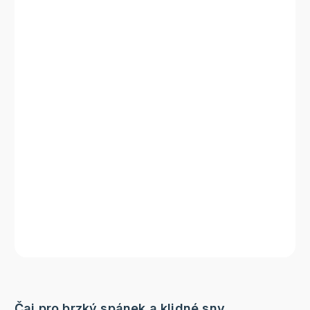
Čaj pro brzký spánek a klidné sny.