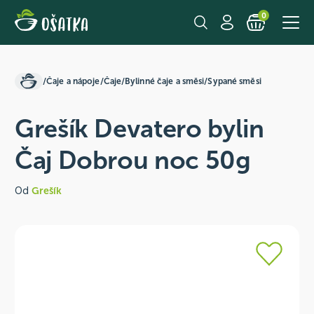
0
/
Čaje a nápoje
/
Čaje
/
Bylinné čaje a směsi
/
Sypané směsi
Grešík Devatero bylin
Čaj Dobrou noc 50g
Od
Grešík