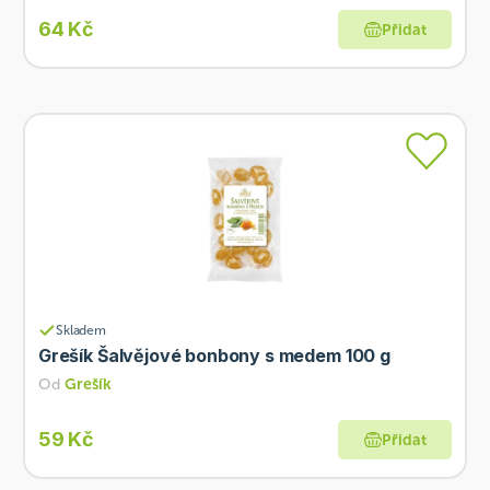
64 Kč
Přidat
Skladem
Grešík Šalvějové bonbony s medem 100 g
Od
Grešík
59 Kč
Přidat