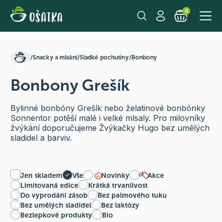
0
/
Snacky a mlsání
/
Sladké pochutiny
/
Bonbony
Bonbony Grešík
Bylinné bonbóny Grešík nebo želatinové bonbónky
Sonnentor potěší malé i velké mlsaly. Pro milovníky
žvýkání doporučujeme Žvýkačky Hugo bez umělých
sladidel a barviv.
Jen skladem
Vše
Novinky
Akce
Limitovaná edice
Krátká trvanlivost
Do vyprodání zásob
Bez palmového tuku
Bez umělých sladidel
Bez laktózy
Bezlepkové produkty
Bio