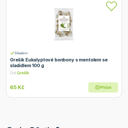
Skladem
Grešík Eukalyptové bonbony s mentolem se
sladidlem 100 g
Od
Grešík
65 Kč
Přidat