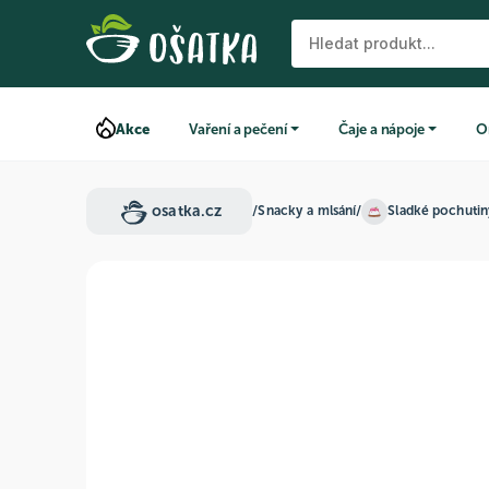
Akce
Vaření a pečení
Čaje a nápoje
O
osatka.cz
/
Snacky a mlsání
/
Sladké pochuti