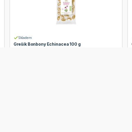
Skladem
Grešík Bonbony Echinacea 100 g
Od
Grešík
62 Kč
Přidat