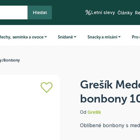
Letní slevy
Hledat
Články
R
řechy, semínka a ovoce
Snídaně
Snacky a mlsání
Pro 
ny
/
Bonbony
Grešík Med
bonbony 1
Od
Grešík
Oblíbené bonbony s med