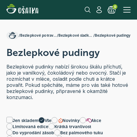
0
/
Bezlepkové potraviny
/
Bezlepkové sladkosti
/
Bezlepkové pudingy
Bezlepkové pudingy
Bezlepkové pudinky nabízí širokou škálu příchutí,
jako je vanilkový, čokoládový nebo ovocný. Stačí je
rozmíchat v mléce, osladit podle chuti a krátce
povařit. Pokud spěcháte, máme pro vás také hotové
bezlepkové pudinky, připravené k okamžité
konzumaci.
Jen skladem
Vše
Novinky
Akce
Limitovaná edice
Krátká trvanlivost
Do vyprodání zásob
Bez palmového tuku