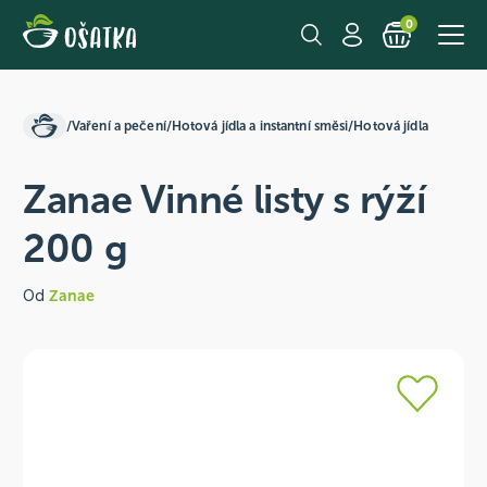
0
/
Vaření a pečení
/
Hotová jídla a instantní směsi
/
Hotová jídla
Zanae Vinné listy s rýží
200 g
Od
Zanae