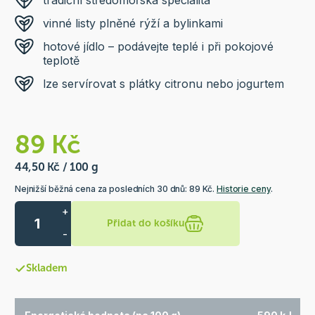
tradiční středomořská specialita
vinné listy plněné rýží a bylinkami
hotové jídlo – podávejte teplé i při pokojové
teplotě
lze servírovat s plátky citronu nebo jogurtem
89 Kč
44,50 Kč / 100 g
Nejnižší běžná cena za posledních 30 dnů: 89 Kč.
Historie ceny
.
+
Přidat do košíku
-
Skladem