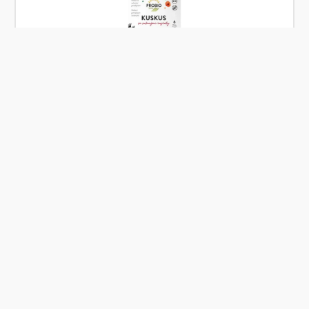
Skladem
PROBIO Kuskus se sušenými rajčaty 2 x 80g BIO
Od
PROBIO
58 Kč
Přidat