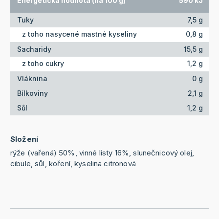
Energetická hodnota (na 100 g)
590 kJ
Tuky
7,5 g
z toho nasycené mastné kyseliny
0,8 g
Sacharidy
15,5 g
z toho cukry
1,2 g
Vláknina
0 g
Bílkoviny
2,1 g
Sůl
1,2 g
Složení
rýže (vařená) 50%, vinné listy 16%, slunečnicový olej,
cibule, sůl, koření, kyselina citronová