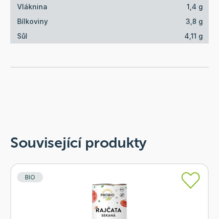
Vláknina
1,4 g
Bílkoviny
3,8 g
Sůl
4,11 g
Související produkty
BIO