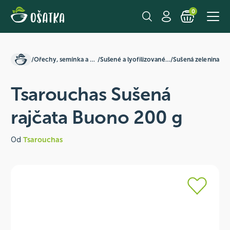
0
/
Ořechy, semínka a ovoce
/
Sušené a lyofilizované plody
/
Sušená zelenina
Tsarouchas Sušená
rajčata Buono 200 g
Od
Tsarouchas