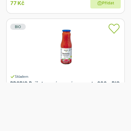
77 Kč
Přidat
BIO
Skladem
PROBIO Rajčata pasírovaná - passata 690 g BIO
Od
PROBIO
77 Kč
Přidat