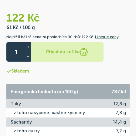
122 Kč
61 Kč / 100 g
Nejnižší běžná cena za posledních 30 dnů: 122 Kč.
Historie ceny
.
+
Přidat do košíku
-
Skladem
Energetická hodnota (na 100 g)
787 kJ
Tuky
12,8 g
z toho nasycené mastné kyseliny
2,8 g
Sacharidy
14,4 g
z toho cukry
7,2 g