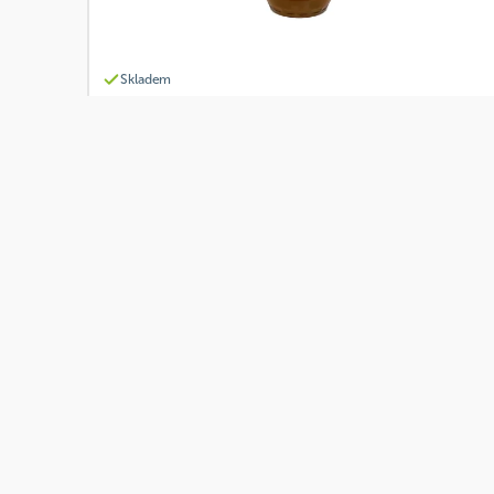
Skladem
Včelí Farma Lovosice Med květový 500 g
Od
Včelí Farma Lovosice
130 Kč
Přidat
BIO
Skladem