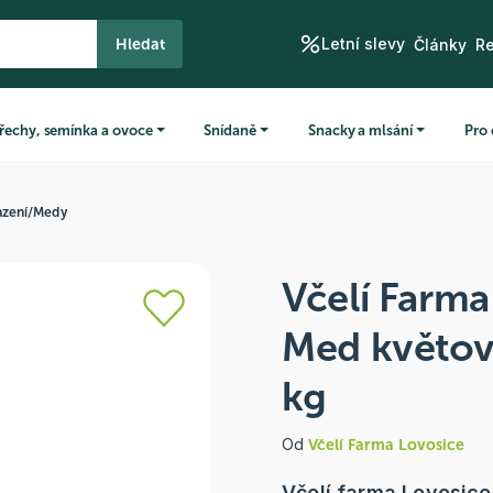
Letní slevy
Hledat
Články
R
řechy, semínka a ovoce
Snídaně
Snacky a mlsání
Pro 
azení
/
Medy
Včelí Farma
Med květov
kg
Od
Včelí Farma Lovosice
Včelí farma Lovosic