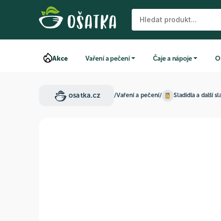
Akce
Vaření a pečení
Čaje a nápoje
O
osatka.cz
/
Vaření a pečení
/
Sladidla a další sl