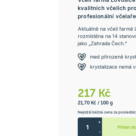
kvalitních včelích p
profesionální včelař
Aktuálně na včelí farmě 
rozmístěna na 14 stanov
jako „Zahrada Čech.“
med přirozeně krysta
krystalizace nemá v
217 Kč
21,70 Kč / 100 g
Nejnižší běžná cena za posledníc
+
Přidat d
-