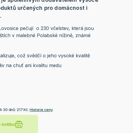
roduktů určených pro domácnost i
e.
Lovosice pečují o 230 včelstev, která jsou
ištích v malebné Polabské nížině, známé
lizuje, což svědčí o jeho vysoké kvalitě
liv na chuť ani kvalitu medu
h 30 dnů: 217 Kč.
Historie ceny
.
o košíku