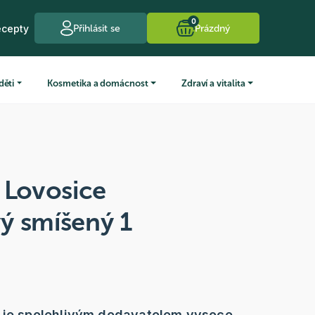
0
ecepty
Přihlásit se
Prázdný
děti
Kosmetika a domácnost
Zdraví a vitalita
 Lovosice
ý smíšený 1
e je spolehlivým dodavatelem vysoce