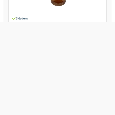
Skladem
Včelí Farma Lovosice Med květový 1 kg
Od
Včelí Farma Lovosice
217 Kč
Přidat
Akce
BIO
Skladem