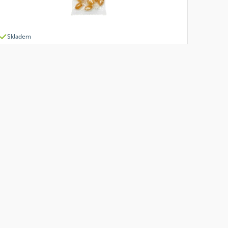
Skladem
Grešík Medové bonbony 100 g
Od
Grešík
56 Kč
Přidat