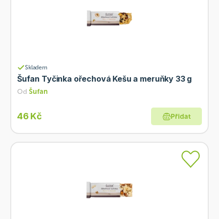
Skladem
Šufan Tyčinka ořechová Kešu a meruňky 33 g
Od
Šufan
46 Kč
Přidat