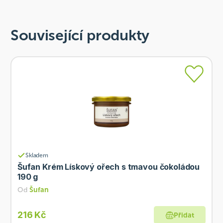
Související produkty
Skladem
Šufan Krém Lískový ořech s tmavou čokoládou
190 g
Od
Šufan
216 Kč
Přidat