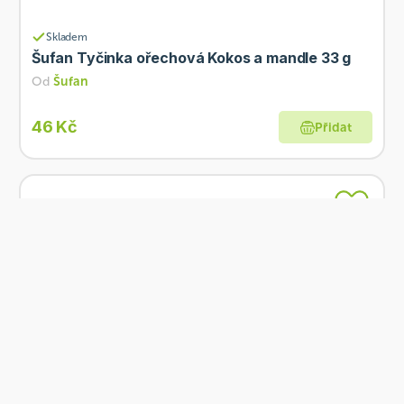
Skladem
Šufan Tyčinka ořechová Kokos a mandle 33 g
Od
Šufan
46 Kč
Přidat
Skladem
Šufan Krém Mandle s bílou čokoládou 190 g
Od
Šufan