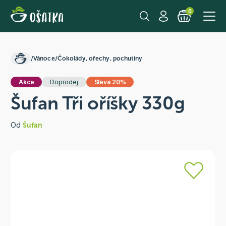
0
/
Vánoce
/
Čokolády, ořechy, pochutiny
Akce
Doprodej
Sleva 20%
Šufan Tři oříšky 330g
Od
Šufan