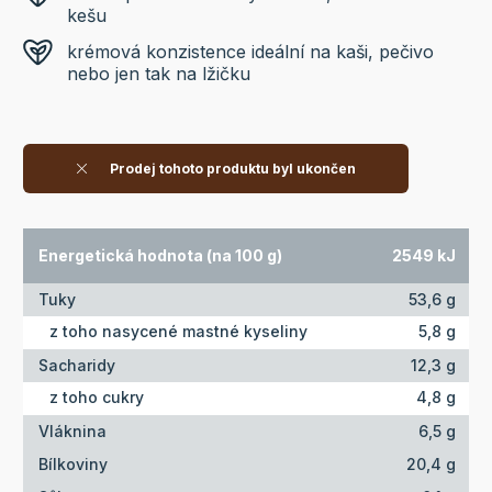
kešu
krémová konzistence ideální na kaši, pečivo
nebo jen tak na lžičku
Prodej tohoto produktu byl ukončen
Energetická hodnota (na 100 g)
2549 kJ
Tuky
53,6 g
z toho nasycené mastné kyseliny
5,8 g
Sacharidy
12,3 g
z toho cukry
4,8 g
Vláknina
6,5 g
Bílkoviny
20,4 g