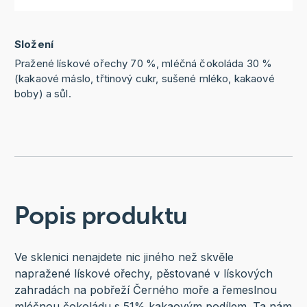
Složení
Pražené lískové ořechy 70 %, mléčná čokoláda 30 %
(kakaové máslo, třtinový cukr, sušené mléko, kakaové
boby) a sůl.
Popis produktu
Ve sklenici nenajdete nic jiného než skvěle
napražené lískové ořechy, pěstované v lískových
zahradách na pobřeží Černého moře a řemeslnou
mléčnou čokoládu s 51% kakaovým podílem. Ta nám