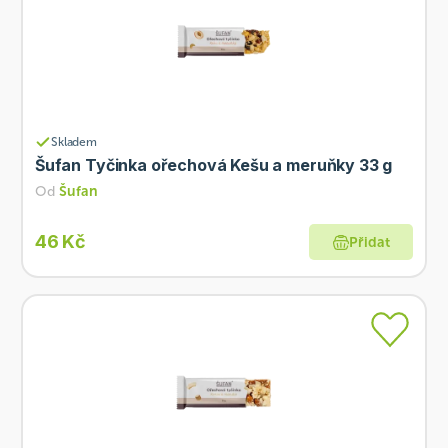
Skladem
Šufan Tyčinka ořechová Kešu a meruňky 33 g
Od
Šufan
46 Kč
Přidat