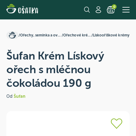
0
/
Ořechy, semínka a ovoce
/
Ořechové krémy
/
Lískooříškové krémy
Šufan Krém Lískový
ořech s mléčnou
čokoládou 190 g
Od
Šufan