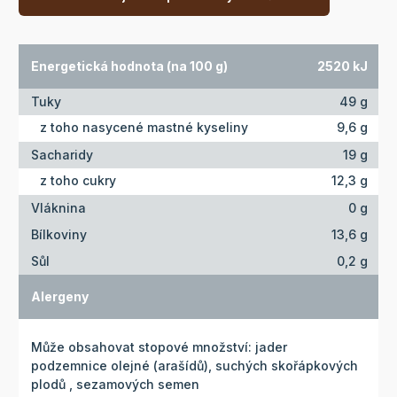
Energetická hodnota (na 100 g)
2520 kJ
Tuky
49 g
z toho nasycené mastné kyseliny
9,6 g
Sacharidy
19 g
z toho cukry
12,3 g
Vláknina
0 g
Bílkoviny
13,6 g
Sůl
0,2 g
Alergeny
Může obsahovat stopové množství: jader
podzemnice olejné (arašídů), suchých skořápkových
plodů , sezamových semen