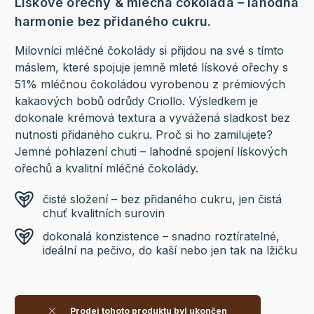
Lískové ořechy & mléčná čokoláda – lahodná
harmonie bez přidaného cukru.
Milovníci mléčné čokolády si přijdou na své s tímto
máslem, které spojuje jemně mleté lískové ořechy s
51% mléčnou čokoládou vyrobenou z prémiových
kakaových bobů odrůdy Criollo. Výsledkem je
dokonale krémová textura a vyvážená sladkost bez
nutnosti přidaného cukru. Proč si ho zamilujete?
Jemné pohlazení chuti – lahodné spojení lískových
ořechů a kvalitní mléčné čokolády.
čisté složení – bez přidaného cukru, jen čistá
chuť kvalitních surovin
dokonalá konzistence – snadno roztíratelné,
ideální na pečivo, do kaší nebo jen tak na lžičku
Prodej tohoto produktu byl ukončen