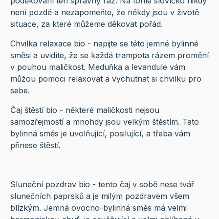
poděkování ten správný ráz. Na tohle slovíčko nikdy
není pozdě a nezapomeňte, že někdy jsou v životě
situace, za které můžeme děkovat pořád.
Chvilka relaxace bio - napijte se této jemné bylinné
směsi a uvidíte, že se každá trampota rázem promění
v pouhou maličkost. Meduňka a levandule vám
můžou pomoci relaxovat a vychutnat si chvilku pro
sebe.
Čaj štěstí bio - některé maličkosti nejsou
samozřejmostí a mnohdy jsou velkým štěstím. Tato
bylinná směs je uvolňující, posilující, a třeba vám
přinese štěstí.
Sluneční pozdrav bio - tento čaj v sobě nese tvář
slunečních paprsků a je milým pozdravem všem
blízkým. Jemná ovocno-bylinná směs má velmi