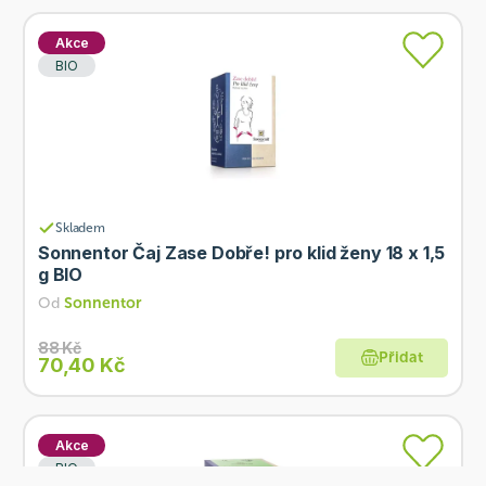
Akce
BIO
Skladem
Sonnentor Čaj Zase Dobře! pro klid ženy 18 x 1,5
g BIO
Od
Sonnentor
88 Kč
Přidat
70,40 Kč
Akce
BIO