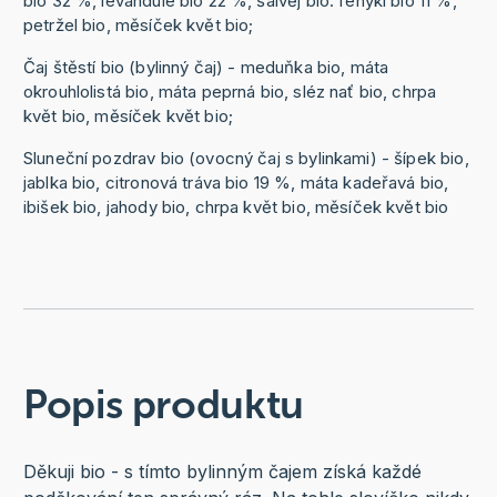
bio 32 %, levandule bio 22 %, šalvěj bio. fenykl bio 11 %,
petržel bio, měsíček květ bio;
Čaj štěstí bio (bylinný čaj) - meduňka bio, máta
okrouhlolistá bio, máta peprná bio, sléz nať bio, chrpa
květ bio, měsíček květ bio;
Sluneční pozdrav bio (ovocný čaj s bylinkami) - šípek bio,
jablka bio, citronová tráva bio 19 %, máta kadeřavá bio,
ibišek bio, jahody bio, chrpa květ bio, měsíček květ bio
Popis produktu
Děkuji bio - s tímto bylinným čajem získá každé