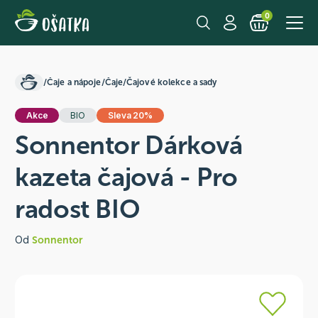
0
/
Čaje a nápoje
/
Čaje
/
Čajové kolekce a sady
Akce
BIO
Sleva 20%
Sonnentor Dárková
kazeta čajová - Pro
radost BIO
Od
Sonnentor