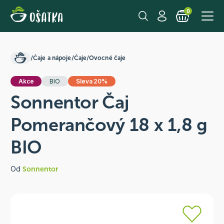
0
/
Čaje a nápoje
/
Čaje
/
Ovocné čaje
Akce
BIO
Sleva 20%
Sonnentor Čaj
Pomerančový 18 x 1,8 g
BIO
Od
Sonnentor