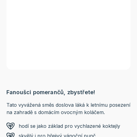
Fanoušci pomerančů, zbystřete!
Tato vyvážená směs doslova láká k letnímu posezení
na zahradě s domácím ovocným koláčem.
hodí se jako základ pro vychlazené koktejly
skvělý i pro hřejivý vánoční punč