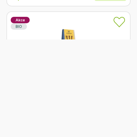
Akce
BIO
Skladem
Sonnentor Koření Hřebíček mletý 35 g BIO
Od
Sonnentor
77 Kč
Přidat
61,60 Kč
Akce
BIO