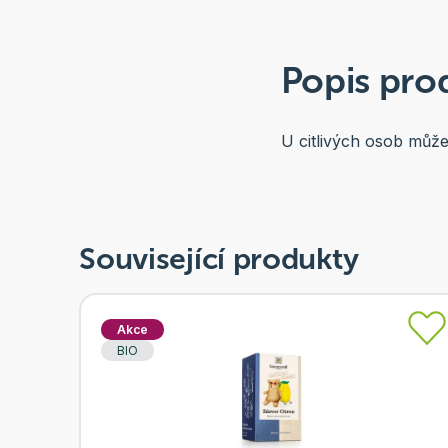
Popis pro
U citlivých osob může 
Související produkty
Akce
BIO