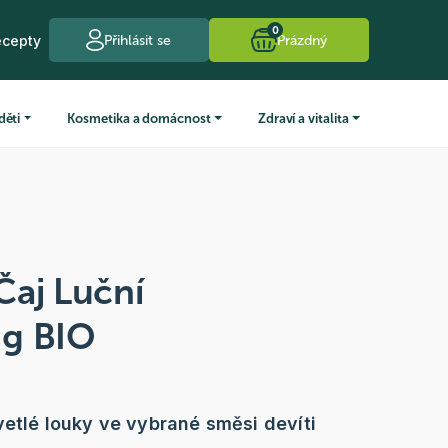
0
ecepty
Přihlásit se
Prázdný
děti
Kosmetika a domácnost
Zdraví a vitalita
Čaj Luční
 g BIO
vetlé louky ve vybrané směsi devíti