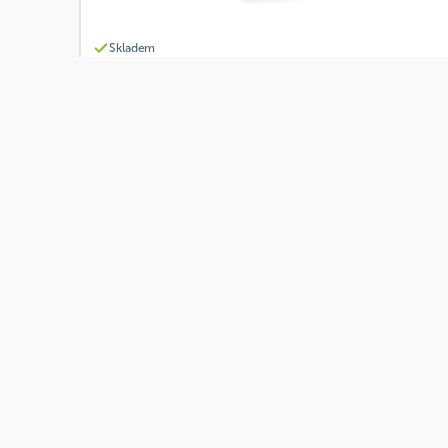
Skladem
Sonnentor Čaj Zázvor citron 18 x 1,8 g BIO
Od
Sonnentor
85 Kč
Přidat
68 Kč
Akce
BIO
Skladem
Sonnentor Čaj Štěstí 18 x 1,5 g BIO