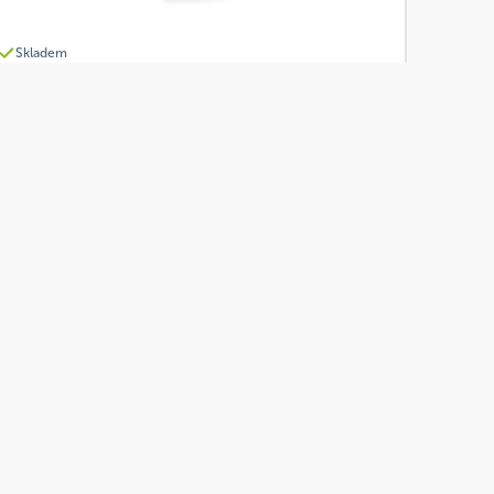
Skladem
Sonnentor Čaj Pomerančový 18 x 1,8 g BIO
Od
Sonnentor
94 Kč
Přidat
75,20 Kč