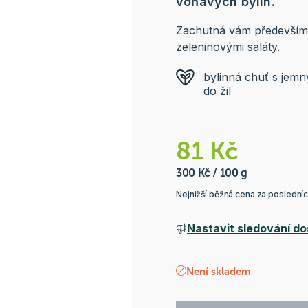
voňavých bylin.
Zachutná vám především 
zeleninovými saláty.
bylinná chuť s jemn
do žil
81 Kč
300 Kč / 100 g
Nejnižší běžná cena za poslední
Nastavit sledování do
Není skladem