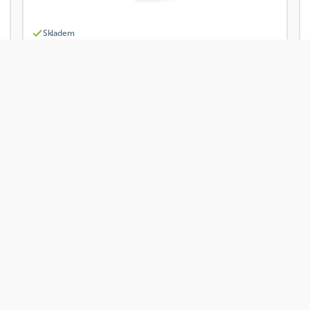
Skladem
Sonnentor Čaj Brusinkový požitek 18x2,8 g BIO
Od
Sonnentor
99 Kč
Přidat
79,20 Kč