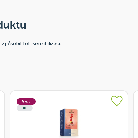
duktu
způsobit fotosenzibilizaci.
Akce
BIO