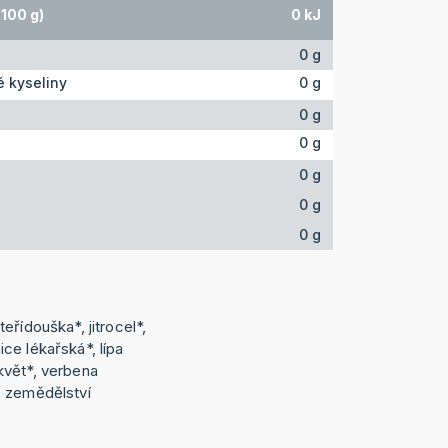
100 g)
0 kJ
0 g
 kyseliny
0 g
0 g
0 g
0 g
0 g
0 g
eřídouška*, jitrocel*,
ce lékařská*, lípa
květ*, verbena
o zemědělství