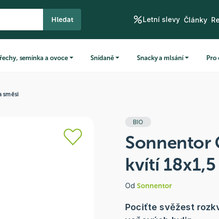
Letní slevy
Hledat
Články
R
řechy, semínka a ovoce
Snídaně
Snacky a mlsání
Pro 
a směsi
BIO
Sonnentor 
kvítí 18x1,5
Od
Sonnentor
Pociťte svěžest rozk