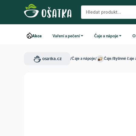
Akce
Vaření a pečení
Čaje a nápoje
O
osatka.cz
/
Čaje a nápoje
/
Čaje
/
Bylinné čaje 