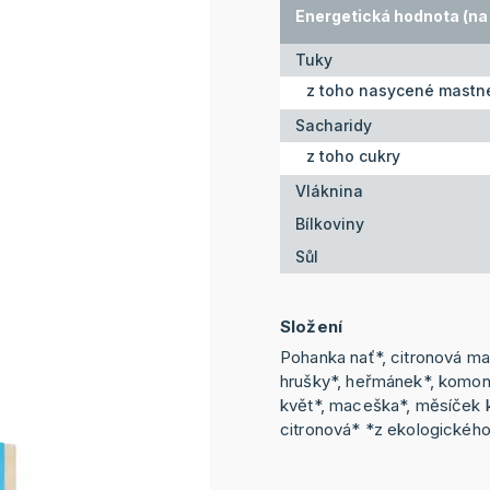
Energetická hodnota (na 
Tuky
z toho nasycené mastné
Sacharidy
z toho cukry
Vláknina
Bílkoviny
Sůl
Složení
Pohanka nať*, citronová mat
hrušky*, heřmánek*, komoni
květ*, maceška*, měsíček 
citronová* *z ekologickéh