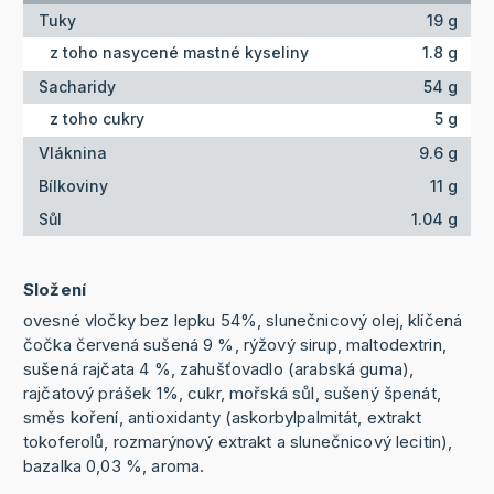
Tuky
19 g
z toho nasycené mastné kyseliny
1.8 g
Sacharidy
54 g
z toho cukry
5 g
Vláknina
9.6 g
Bílkoviny
11 g
Sůl
1.04 g
Složení
oves­né vločky bez lep­ku 54%, sluneč­nicový olej, klíčená
čočka čer­vená sušená 9 %, rý­žový sirup, mal­todextrin,
sušená rajčata 4 %, zahušťovadlo (arabská guma),
rajčato­vý prášek 1%, cu­kr, mořská sůl, su­šený špenát,
směs ko­ření, antioxi­danty (askorbyl­palmitát, ex­trakt
tokofero­lů, rozmarýno­vý extrakt a slu­nečnicový lecitin),
bazalka 0,03 %, aroma.