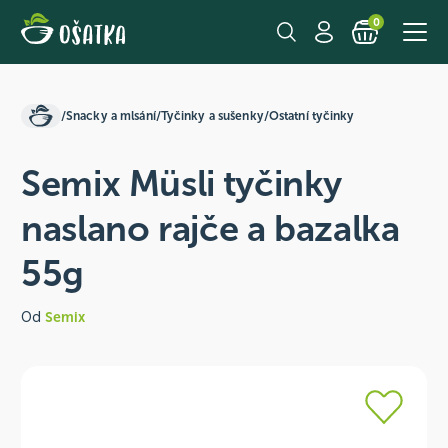
0
/
Snacky a mlsání
/
Tyčinky a sušenky
/
Ostatní tyčinky
Semix Müsli tyčinky
naslano rajče a bazalka
55g
Od
Semix