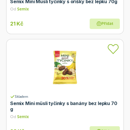
Semix Mini Müsli tyčinky s oříšky bez lepku 70g
Od
Semix
21 Kč
Přidat
Skladem
Semix Mini müsli tyčinky s banány bez lepku 70
g
Od
Semix