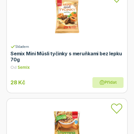
Skladem
Semix Mini Müsli tyčinky s meruňkami bez lepku
70g
Od
Semix
28 Kč
Přidat