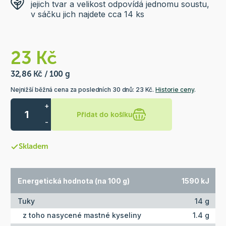
jejich tvar a velikost odpovídá jednomu soustu,
v sáčku jich najdete cca 14 ks
23 Kč
32,86 Kč / 100 g
Nejnižší běžná cena za posledních 30 dnů: 23 Kč.
Historie ceny
.
+
Přidat do košíku
-
Skladem
Energetická hodnota (na 100 g)
1590 kJ
Tuky
14 g
z toho nasycené mastné kyseliny
1.4 g