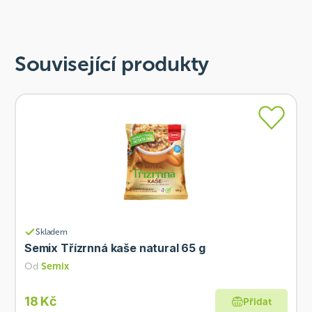
Související produkty
Skladem
Semix Třízrnná kaše natural 65 g
Od
Semix
18 Kč
Přidat