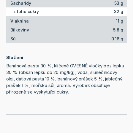
Sacharidy
53 g
z toho cukry
32 g
Vláknina
11 g
Bílkoviny
5.8 g
Sůl
0.16 g
Složení
Banánová pasta 30 %, klíčené OVESNÉ vločky bez lepku
30 % (obsah lepku do 20 mg/kg), voda, slunečnicový
olej, datlová pasta 10 %, banánový prášek 5 %, jablečný
prášek 1 %, mořská sůl, aroma. Výrobek obsahuje
přirozeně se vyskytující cukry.