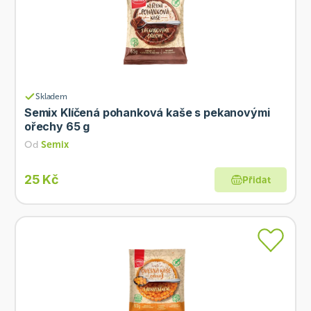
Skladem
Semix Klíčená pohanková kaše s pekanovými
ořechy 65 g
Od
Semix
25 Kč
Přidat