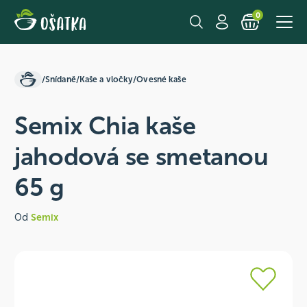
0
/
Snídaně
/
Kaše a vločky
/
Ovesné kaše
Semix Chia kaše
jahodová se smetanou
65 g
Od
Semix