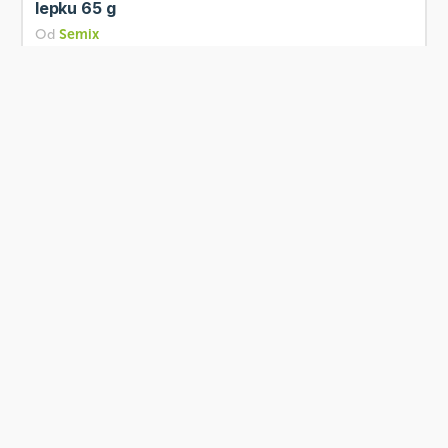
lepku 65 g
Od
Semix
18 Kč
Přidat
Skladem
Semix Ovesná kaše omega 3 s čokoládou a kešu
ořechy bez lepku 65…
Od
Semix