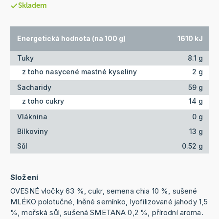
Skladem
Energetická hodnota (na 100 g)
1610 kJ
Tuky
8.1 g
z toho nasycené mastné kyseliny
2 g
Sacharidy
59 g
z toho cukry
14 g
Vláknina
0 g
Bílkoviny
13 g
Sůl
0.52 g
Složení
OVESNÉ vločky 63 %, cukr, semena chia 10 %, sušené
MLÉKO polotučné, lněné semínko, lyofilizované jahody 1,5
%, mořská sůl, sušená SMETANA 0,2 %, přírodní aroma.