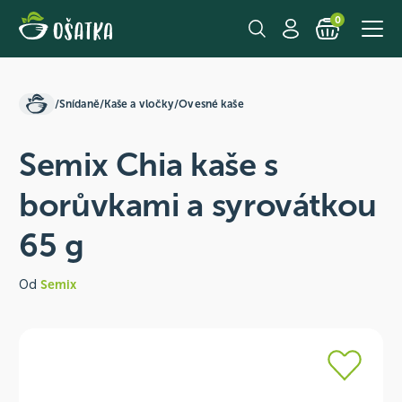
0
/
Snídaně
/
Kaše a vločky
/
Ovesné kaše
Semix Chia kaše s
borůvkami a syrovátkou
65 g
Od
Semix