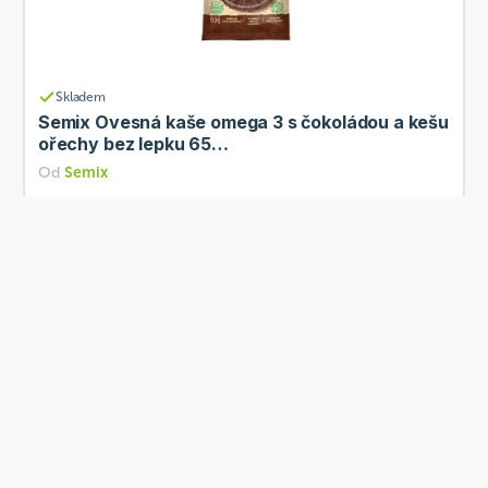
Skladem
Semix Ovesná kaše omega 3 s čokoládou a kešu
ořechy bez lepku 65…
Od
Semix
18 Kč
Přidat