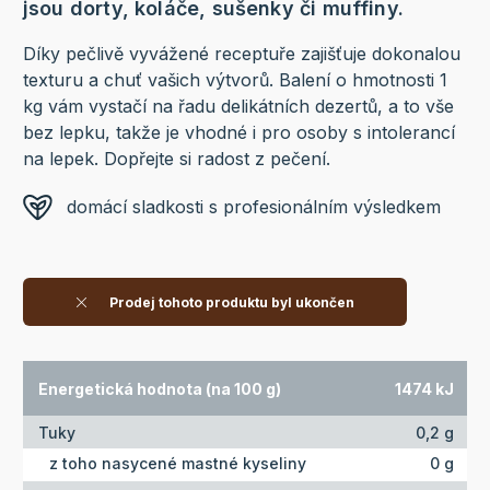
jsou dorty, koláče, sušenky či muffiny.
Díky pečlivě vyvážené receptuře zajišťuje dokonalou
texturu a chuť vašich výtvorů. Balení o hmotnosti 1
kg vám vystačí na řadu delikátních dezertů, a to vše
bez lepku, takže je vhodné i pro osoby s intolerancí
na lepek. Dopřejte si radost z pečení.
domácí sladkosti s profesionálním výsledkem
Prodej tohoto produktu byl ukončen
Energetická hodnota (na 100 g)
1474 kJ
Tuky
0,2 g
z toho nasycené mastné kyseliny
0 g