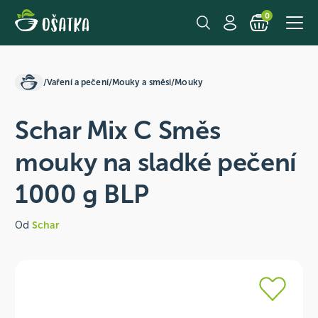
0
/
Vaření a pečení
/
Mouky a směsi
/
Mouky
Schar Mix C Směs
mouky na sladké pečení
1000 g BLP
Od
Schar