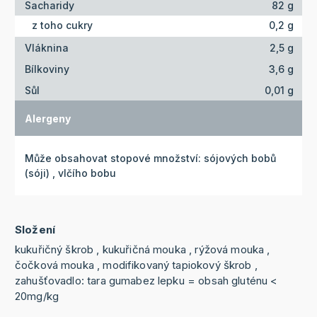
Sacharidy
82 g
z toho cukry
0,2 g
Vláknina
2,5 g
Bílkoviny
3,6 g
Sůl
0,01 g
Alergeny
Může obsahovat stopové množství: sójových bobů
(sóji) , vlčího bobu
Složení
kukuřičný škrob , kukuřičná mouka , rýžová mouka ,
čočková mouka , modifikovaný tapiokový škrob ,
zahušťovadlo: tara gumabez lepku = obsah gluténu <
20mg/kg