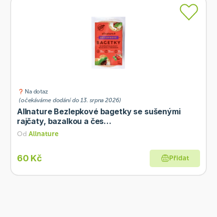
Na dotaz
(očekáváme dodání do 13. srpna 2026)
Allnature Bezlepkové bagetky se sušenými
rajčaty, bazalkou a čes…
Od
Allnature
60 Kč
Přidat
BIO