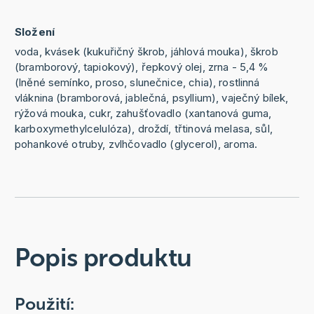
Složení
voda, kvásek (kukuřičný škrob, jáhlová mouka), škrob
(bramborový, tapiokový), řepkový olej, zrna - 5,4 %
(lněné semínko, proso, slunečnice, chia), rostlinná
vláknina (bramborová, jablečná, psyllium), vaječný bílek,
rýžová mouka, cukr, zahušťovadlo (xantanová guma,
karboxymethylcelulóza), droždí, třtinová melasa, sůl,
pohankové otruby, zvlhčovadlo (glycerol), aroma.
Popis produktu
Použití: