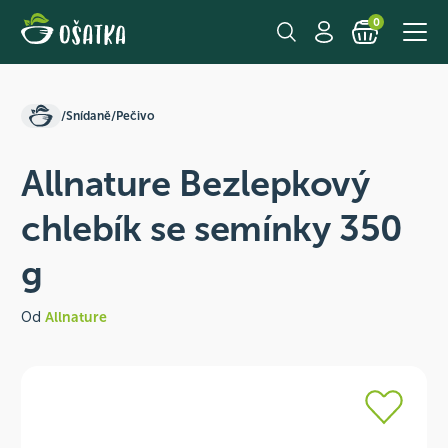
0
/
Snídaně
/
Pečivo
Allnature Bezlepkový
chlebík se semínky 350
g
Od
Allnature