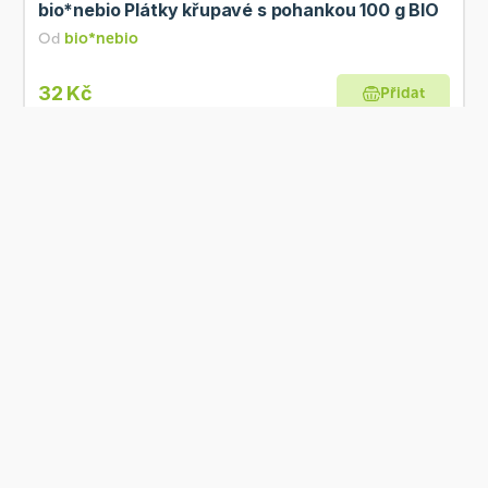
bio*nebio Plátky křupavé s pohankou 100 g BIO
Od
bio*nebio
32 Kč
Přidat
BIO
Skladem
PROBIO Otruby pohankové 500 g BIO
Od
PROBIO
49 Kč
Přidat