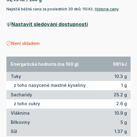
Nejnižší běžná cena za posledních 30 dnů: 110 Kč.
Historie ceny
.
Nastavit sledování dostupnosti
Není skladem
Energetická hodnota (na 100 g)
981 kJ
Tuky
10.3 g
z toho nasycené mastné kyseliny
1 g
Sacharidy
25.2 g
z toho cukry
2.6 g
Vláknina
10.9 g
Bílkoviny
5 g
Sůl
1.37 g