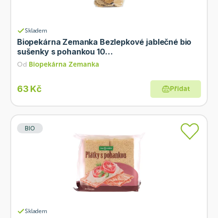
Skladem
Biopekárna Zemanka Bezlepkové jablečné bio
sušenky s pohankou 10…
Od
Biopekárna Zemanka
63 Kč
Přidat
BIO
Skladem