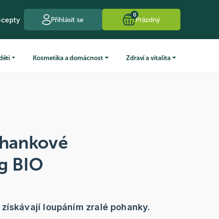
0
ecepty
Přihlásit se
Prázdný
děti
Kosmetika a domácnost
Zdraví a vitalita
hankové
 g BIO
získávají loupáním zralé pohanky.