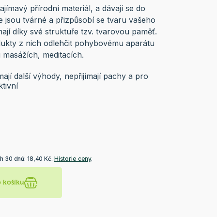
jímavý přírodní materiál, a dávají se do
e jsou tvárné a přizpůsobí se tvaru vašeho
ají díky své struktuře tzv. tvarovou paměť.
ukty z nich odlehčit pohybovému aparátu
i masážích, meditacích.
jí další výhody, nepřijímají pachy a pro
tivní
h 30 dnů: 18,40 Kč.
Historie ceny
.
o košíku