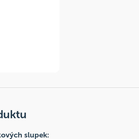
duktu
kových slupek: