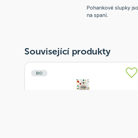
Pohankové slupky jso
na spaní.
Související produkty
BIO
Skladem
PROBIO Špalda loupaná 1 kg BIO