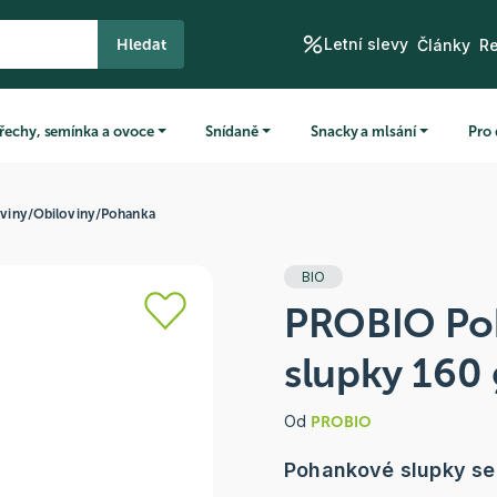
Letní slevy
Hledat
Články
R
řechy, semínka a ovoce
Snídaně
Snacky a mlsání
Pro 
oviny
/
Obiloviny
/
Pohanka
BIO
PROBIO Po
slupky 160
Od
PROBIO
Pohankové slupky se 