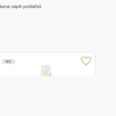
bená náplň polštářků
BIO
Skladem
PROBIO Krupice kukuřičná 450g BIO