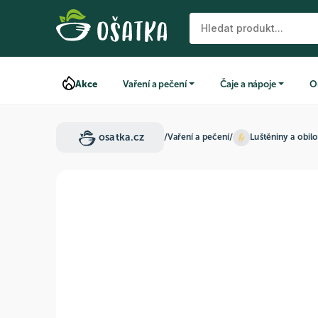
Akce
Vaření a pečení
Čaje a nápoje
O
osatka.cz
/
Vaření a pečení
/
Luštěniny a obil