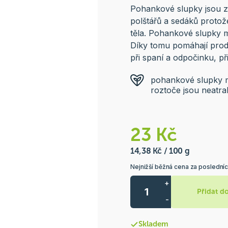
Pohankové slupky jsou za
polštářů a sedáků protož
těla. Pohankové slupky m
Díky tomu pomáhají prod
při spaní a odpočinku, př
pohankové slupky ma
roztoče jsou neatrak
23 Kč
14,38 Kč / 100 g
Nejnižší běžná cena za posledníc
+
Přidat d
-
Skladem