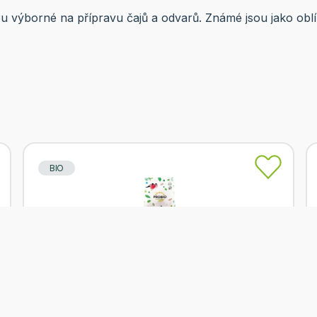
u výborné na přípravu čajů a odvarů. Známé jsou jako oblí
BIO
Skladem
PROBIO Cizrna 500g BIO