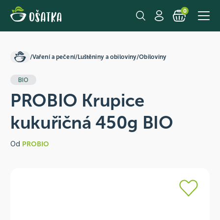
0
/
Vaření a pečení
/
Luštěniny a obiloviny
/
Obiloviny
BIO
PROBIO Krupice
kukuřičná 450g BIO
Od
PROBIO