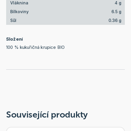
Vláknina
4 g
Bílkoviny
6.5 g
Sůl
0.36 g
Složení
100 % kukuřičná krupice BIO
Související produkty