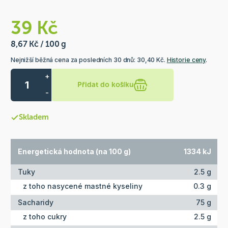
39 Kč
8,67 Kč / 100 g
Nejnižší běžná cena za posledních 30 dnů: 30,40 Kč.
Historie ceny
.
+
Přidat do košíku
-
Skladem
Energetická hodnota (na 100 g)
1334 kJ
Tuky
2.5 g
z toho nasycené mastné kyseliny
0.3 g
Sacharidy
75 g
z toho cukry
2.5 g