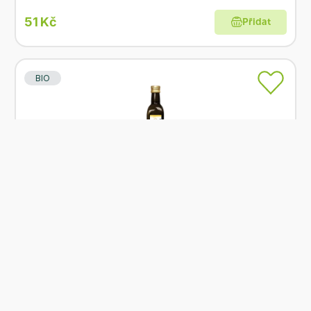
51 Kč
Přidat
BIO
Na dotaz
(očekáváme dodání do 10. srpna 2026)
PROBIO Olej slunečnicový lisovaný za studena
500 ml BIO
Od
PROBIO
125 Kč
Přidat