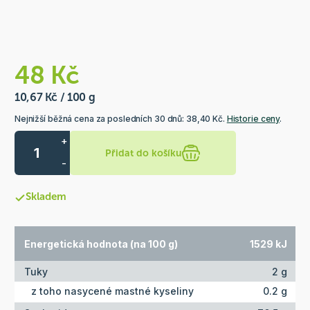
48 Kč
10,67 Kč / 100 g
Nejnižší běžná cena za posledních 30 dnů: 38,40 Kč.
Historie ceny
.
+
Přidat do košíku
-
Skladem
Energetická hodnota (na 100 g)
1529 kJ
Tuky
2 g
z toho nasycené mastné kyseliny
0.2 g