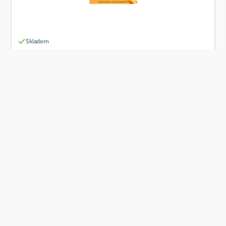
Skladem
PROBIO Bujón kuřecí 66 g BIO
Od
PROBIO
43 Kč
Přidat
BIO
Skladem