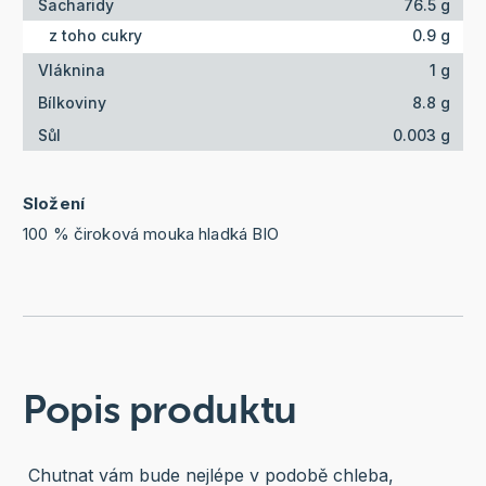
Sacharidy
76.5 g
z toho cukry
0.9 g
Vláknina
1 g
Bílkoviny
8.8 g
Sůl
0.003 g
Složení
100 % čiroková mouka hladká BIO
Popis produktu
Chutnat vám bude nejlépe v podobě chleba,