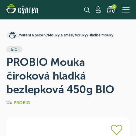
0
/
Vaření a pečení
/
Mouky a směsi
/
Mouky
/
Hladké mouky
BIO
PROBIO Mouka
čiroková hladká
bezlepková 450g BIO
Od
PROBIO