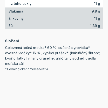
z toho cukry
11 g
Vláknina
9.8 g
Bílkoviny
11 g
Sůl
1.39 g
Složení
Celozrnná ječná mouka* 60 %, sušená syrovátka*,
ovesné vločky* 16 %, kypřící prášek* (kukuřičný škrob*,
kypřící látky [vinany draselné, uhličitany sodné]), jedlá
mořská sůl
*z ekologického zemědělství