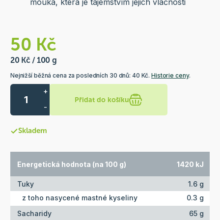
mouka, která je tajemstvím jejich vláčnosti
50 Kč
20 Kč / 100 g
Nejnižší běžná cena za posledních 30 dnů: 40 Kč.
Historie ceny
.
+
Přidat do košíku
-
Skladem
Energetická hodnota (na 100 g)
1420 kJ
Tuky
1.6 g
z toho nasycené mastné kyseliny
0.3 g
Sacharidy
65 g