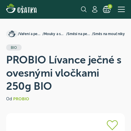
0
/
Vaření a pečení
/
Mouky a směsi
/
Směsi na pečení
/
Směs na moučníky
BIO
PROBIO Lívance ječné s
ovesnými vločkami
250g BIO
Od
PROBIO