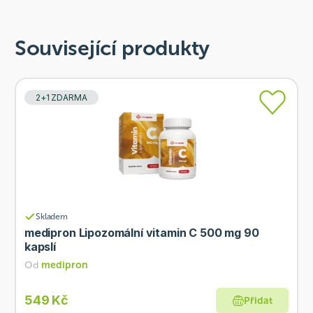
Související produkty
2+1 ZDARMA
Skladem
medipron Lipozomální vitamin C 500 mg 90
kapslí
Od
medipron
549 Kč
Přidat