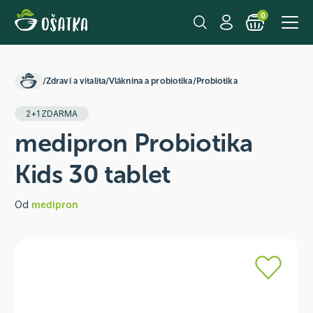
0
/
Zdraví a vitalita
/
Vláknina a probiotika
/
Probiotika
2+1 ZDARMA
medipron Probiotika
Kids 30 tablet
Od
medipron