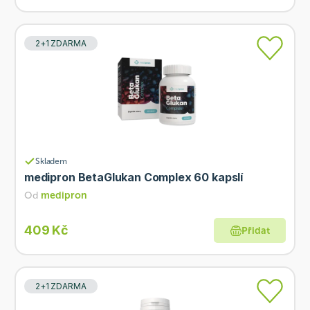
2+1 ZDARMA
Skladem
medipron BetaGlukan Complex 60 kapslí
Od
medipron
409 Kč
Přidat
2+1 ZDARMA