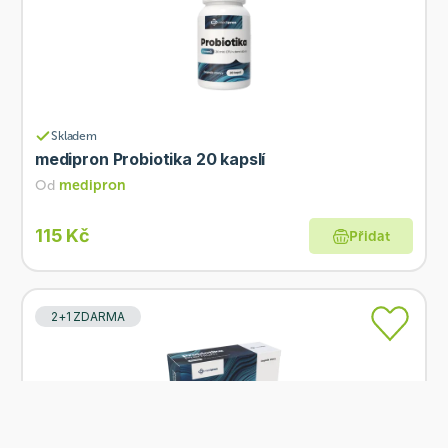
Skladem
medipron Probiotika 20 kapslí
Od
medipron
115 Kč
Přidat
2+1 ZDARMA