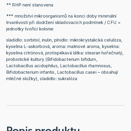
** RHP není stanovena
*** množství mikroorganismů na konci doby minimální
trvanlivosti při dodržení skladovacích podmínek / CFU =
jednotky tvořící kolonie
sladidlo: sorbitol, inulin, plnidlo: mikrokrystalická celulóza,
kyselina L-askorbová, aroma: malinové aroma, kyselina:
kyselina citrónová, protispékavá látka: stearan hořečnatý,
probiotické kultury (Bifidobacterium bifidum,
Lactobacillus acidophilus, Lactobacillus rhamnosus,
Bifidobacterium infantis, Lactobacillus casei – obsahují
mléčné složky), sladidlo: sukralóza
Popis produktu