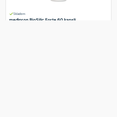
Skladem
medipron BioSilic Forte 60 kapslí
Od
medipron
119 Kč
Přidat
2+1 ZDARMA
Skladem
medipron Imunita Forte (C + Zinek) 90 tablet