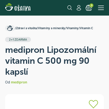
0
/
Zdraví a vitalita
/
Vitamíny a minerály
/
Vitamíny
/
Vitamín C
2+1 ZDARMA
medipron Lipozomální
vitamin C 500 mg 90
kapslí
Od
medipron