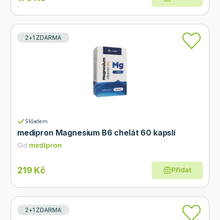
2+1 ZDARMA
Skladem
medipron Magnesium B6 chelát 60 kapslí
Od
medipron
219 Kč
Přidat
2+1 ZDARMA