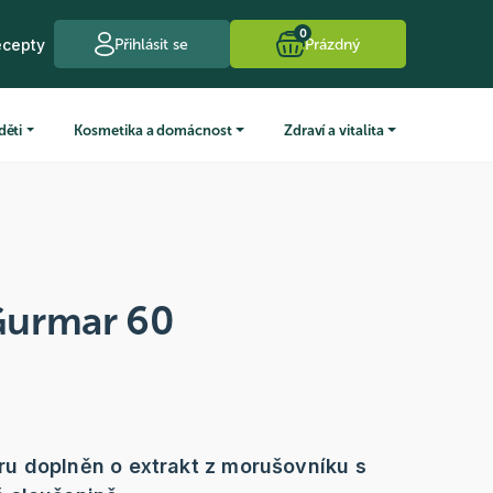
0
ecepty
Přihlásit se
Prázdný
děti
Kosmetika a domácnost
Zdraví a vitalita
Gurmar 60
u doplněn o extrakt z morušovníku s