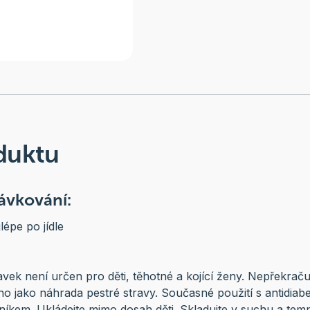
duktu
vkování:
lépe po jídle
avek není určen pro děti, těhotné a kojící ženy. Nepřekrač
o jako náhrada pestré stravy. Současné použití s antidiabe
níkem. Ukládejte mimo dosah děti. Skladujte v suchu a temn