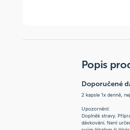
Popis pro
Doporučené dá
2 kapsle 1x denně, nej
Upozornění:
Doplněk stravy. Přípr
dávkování. Není určen
svým lékařem či lékár