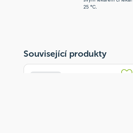
25 °C.
Související produkty
2+1 ZDARMA
Skladem
medipron Železo Premium chelát 60 kapslí