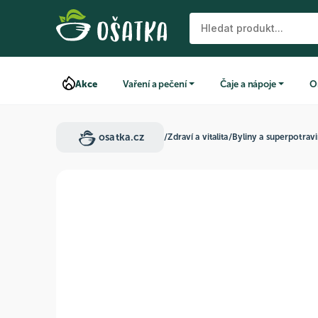
Akce
Vaření a pečení
Čaje a nápoje
O
osatka.cz
/
Zdraví a vitalita
/
Byliny a superpotrav