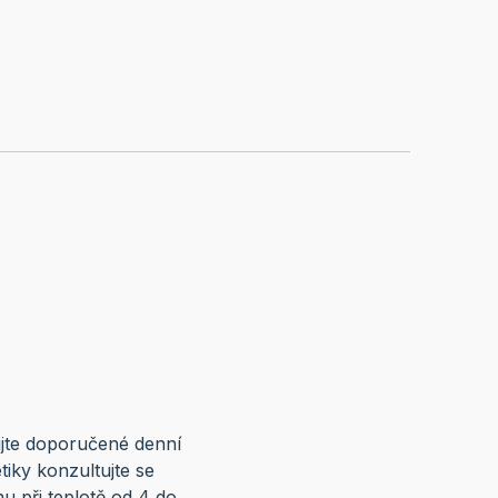
ujte doporučené denní
tiky konzultujte se
u při teplotě od 4 do