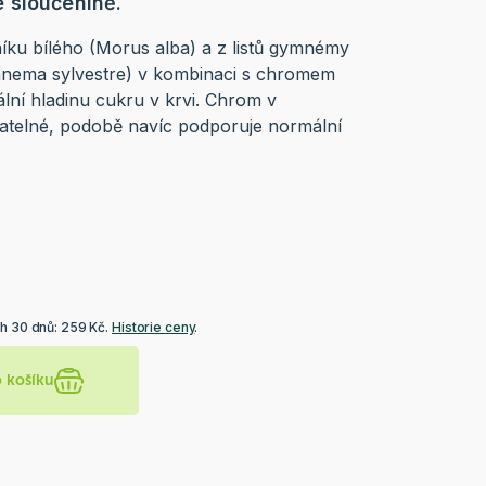
 sloučenině.
níku bílého (Morus alba) a z listů gymnémy
mnema sylvestre) v kombinaci s chromem
ní hladinu cukru v krvi. Chrom v
batelné, podobě navíc podporuje normální
ch 30 dnů: 259 Kč.
Historie ceny
.
o košíku