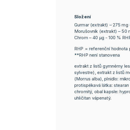
Složení
Gurmar (extrakt) – 275 mg 
Morušovník (extrakt) – 50 
Chrom – 40 μg - 100 % R
RHP = referenční hodnota p
**RHP není stanovena
extrakt z listů gymnémy l
sylvestre), extrakt z listů 
(Morrus alba), plnidlo: mikr
protispékavá látka: stearan 
chromitý, obal kapsle: hypr
uhličitan vápenatý.