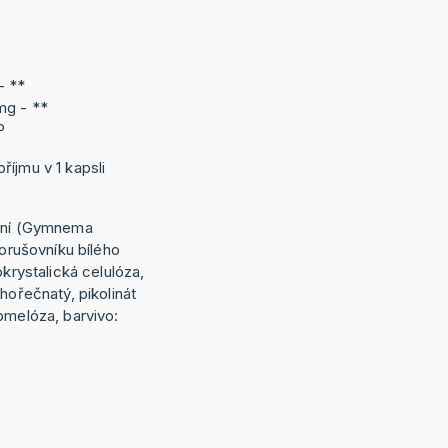
- **
mg - **
HP
říjmu v 1 kapsli
esní (Gymnema
morušovníku bílého
okrystalická celulóza,
hořečnatý, pikolinát
omelóza, barvivo: