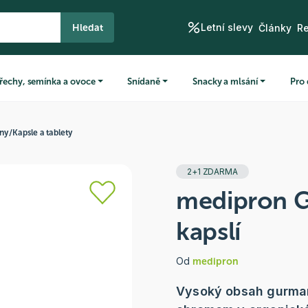
Letní slevy
Hledat
Články
R
řechy, semínka a ovoce
Snídaně
Snacky a mlsání
Pro 
iny
/
Kapsle a tablety
2+1 ZDARMA
medipron 
kapslí
Od
medipron
Vysoký obsah gurmar