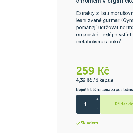
chromem v organické
Extrakty z listů morušov
lesní zvané gurmar (Gy
pomáhají udržovat normál
organické, nejlépe vstře
metabolismus cukrů.
259 Kč
4,32 Kč / 1 kapsle
Nejnižší běžná cena za poslední
+
Přidat d
-
Skladem