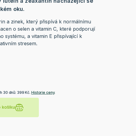
 lutein a zeaxantin nacházející se
dském oku.
rin a zinek, který přispívá k normálnímu
acen o selen a vitamin C, které podporují
o systému, a vitamin E přispívající k
ativním stresem.
ch 30 dnů: 399 Kč.
Historie ceny
.
o košíku