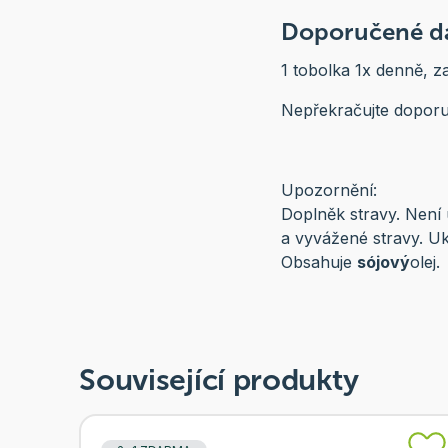
Doporučené dá
1 tobolka 1x denně, z
Nepřekračujte doporu
Upozornění:
Doplněk stravy. Není 
a vyvážené stravy. Uk
Obsahuje
sójový
olej.
Související produkty