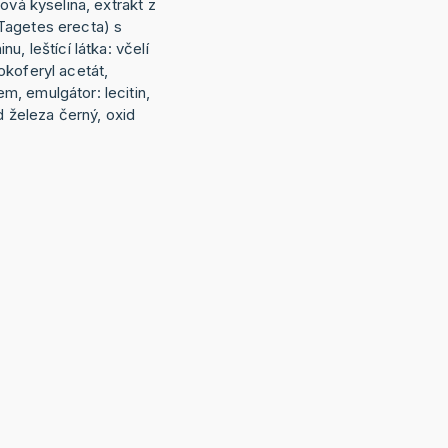
ová kyselina, extrakt z
Tagetes erecta) s
u, leštící látka: včelí
okoferyl acetát,
, emulgátor: lecitin,
d železa černý, oxid