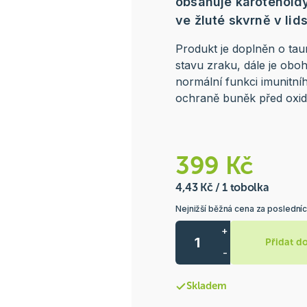
obsahuje karotenoidy
ve žluté skvrně v li
Produkt je doplněn o tau
stavu zraku, dále je oboh
normální funkci imunitníh
ochraně buněk před oxid
399 Kč
4,43 Kč / 1 tobolka
Nejnižší běžná cena za poslední
+
Přidat d
-
Skladem