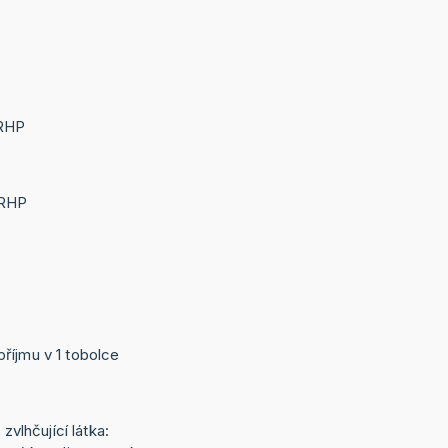
 RHP
 RHP
říjmu v 1 tobolce
 zvlhčující látka: