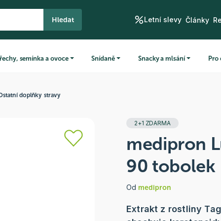
Letní slevy
Hledat
Články
R
řechy, semínka a ovoce
Snídaně
Snacky a mlsání
Pro 
Ostatní doplňky stravy
2+1 ZDARMA
medipron L
90 tobolek
Od
medipron
Extrakt z rostliny T