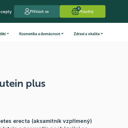
0
ecepty
Přihlásit se
Prázdný
děti
Kosmetika a domácnost
Zdraví a vitalita
utein plus
agetes erecta (aksamitník vzpřímený)