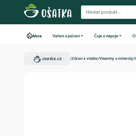
Akce
Vaření a pečení
Čaje a nápoje
O
osatka.cz
/
Zdraví a vitalita
/
Vitamíny a minerály
/