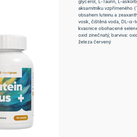
glycerol, L-Taurin, L-askorb
aksamitníku vzpřímeného (
obsahem luteinu a zeaxanthin
vosk, čištěná voda, DL-α-t
kvasnice obohacené selenem
oxid zinečnatý, barviva: oxi
železa červený