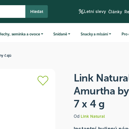
Letní slevy
Hledat
Články
R
řechy, semínka a ovoce
Snídaně
Snacky a mlsání
Pro 
hy čajů
Link Natura
Amurtha by
7 x 4 g
Od
Link Natural
Instantní bylinný ná