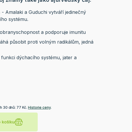
 - Amalaki a Guduchi vytváří jedinečný
tního systému.
u obranyschopnost a podporuje imunitu
há působit proti volným radikálům, jedná
funkci dýchacího systému, jater a
h 30 dnů: 77 Kč.
Historie ceny
.
o košíku