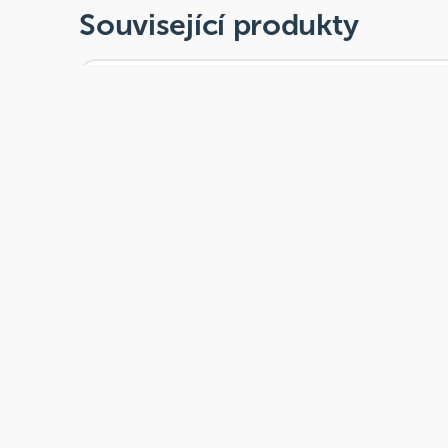
Související produkty
Skladem
Link Samahan ajurvédský bylinný nápoj 100 x 4 g
Od
Link Natural Products
599 Kč
Přidat