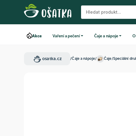
Akce
Vaření a pečení
Čaje a nápoje
O
osatka.cz
/
Čaje a nápoje
/
Čaje
/
Speciální dru