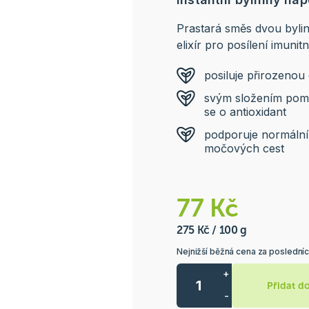
Prastará směs dvou bylin
elixír pro posílení imuni
posiluje přirozeno
svým složením pomá
se o antioxidant
podporuje normální 
močových cest
77 Kč
275 Kč / 100 g
Nejnižší běžná cena za posledníc
+
Přidat d
-