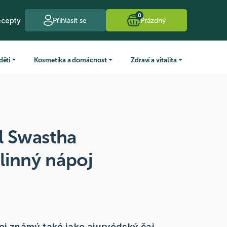
0
ecepty
Přihlásit se
Prázdný
děti
Kosmetika a domácnost
Zdraví a vitalita
l Swastha
linný nápoj
poj známý také jako ajurvédský čaj.