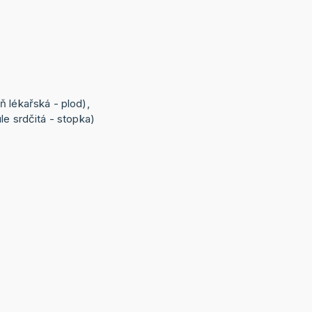
ň lékařská - plod),
le srdčitá - stopka)