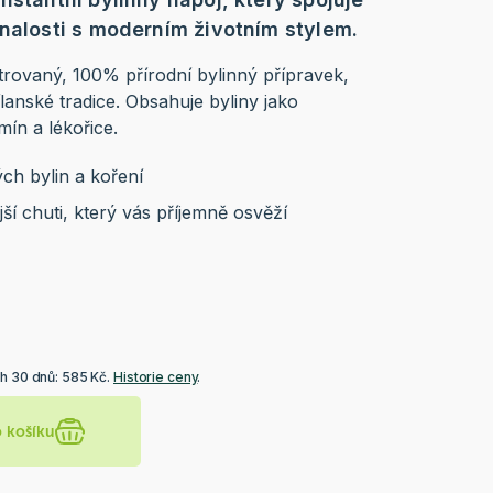
znalosti s moderním životním stylem.
rovaný, 100% přírodní bylinný přípravek,
lanské tradice. Obsahuje byliny jako
mín a lékořice.
ch bylin a koření
jší chuti, který vás příjemně osvěží
ch 30 dnů: 585 Kč.
Historie ceny
.
o košíku