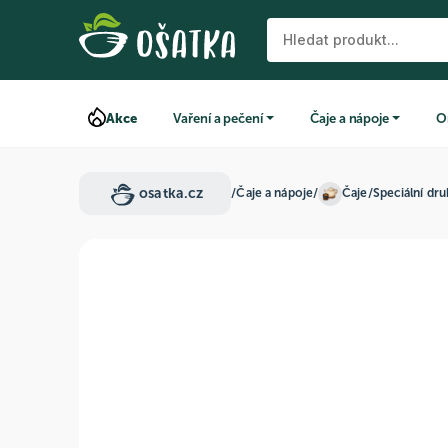
Akce
Vaření a pečení
Čaje a nápoje
O
osatka.cz
/
Čaje a nápoje
/
Čaje
/
Speciální dru