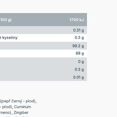
100 g)
1700 kJ
0.31 g
 kyseliny
0.3 g
99.2 g
88 g
0 g
0.3 g
0.01 g
 (pepř černý - plod),
 - plod), Cuminum
meno), Zingiber