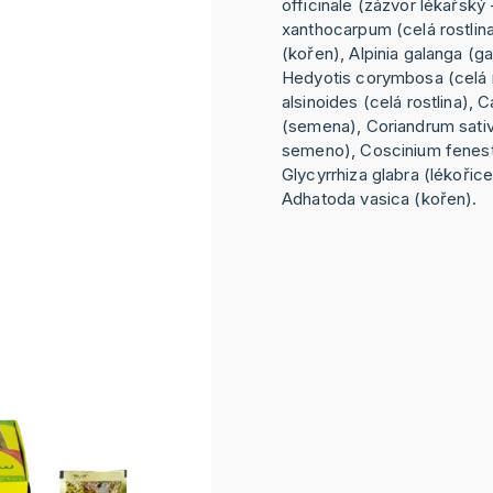
officinale (zázvor lékařsk
xanthocarpum (celá rostli
(kořen), Alpinia galanga (g
Hedyotis corymbosa (celá r
alsinoides (celá rostlina),
(semena), Coriandrum sativ
semeno), Coscinium fenest
Glycyrrhiza glabra (lékořice
Adhatoda vasica (kořen).