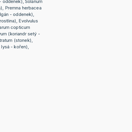
ý - oddenek), Solanum
na), Premna herbacea
algán - oddenek),
ostlina), Evolvulus
 Carum copticum
um (koriandr setý -
ratum (stonek),
 lysá - kořen),