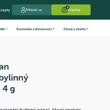
0
ecepty
Přihlásit se
Prázdný
děti
Kosmetika a domácnost
Zdraví a vitalita
an
bylinný
 4 g
nstantní bylinný nápoj, který spojuje