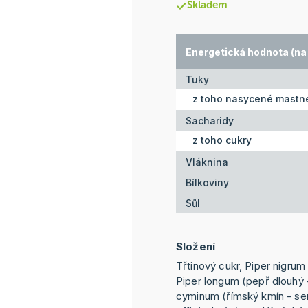
Skladem
Energetická hodnota (na 
Tuky
z toho nasycené mastné
Sacharidy
z toho cukry
Vláknina
Bílkoviny
Sůl
Složení
Třtinový cukr, Piper nigrum
Piper longum (pepř dlouhý
cyminum (římský kmín - se