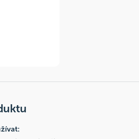
duktu
žívat: