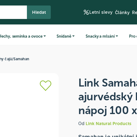
Letní slevy
Hledat
Články
R
řechy, semínka a ovoce
Snídaně
Snacky a mlsání
Pro 
hy čajů
/
Samahan
Link Samah
ajurvédský 
nápoj 100 x
Od
Link Natural Products
Samahan je unikátní i