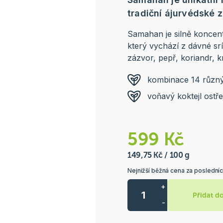
tradiční ájurvédské 
Samahan je silně koncent
který vychází z dávné srí
zázvor, pepř, koriandr, k
kombinace 14 různý
voňavý koktejl ostře
599 Kč
149,75 Kč / 100 g
Nejnižší běžná cena za poslední
+
Přidat d
-