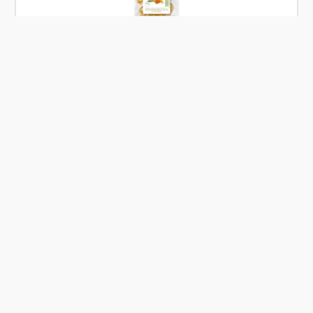
Skladem
Grešík Šalvějové bonbony s medem 100 g
Od
Grešík
59 Kč
Přidat