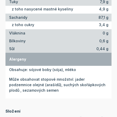
Tuky
7,9 g
z toho nasycené mastné kyseliny
4,9 g
Sacharidy
87,1 g
z toho cukry
3,4 g
Vláknina
0 g
Bílkoviny
0,6 g
Sůl
0,44 g
Alergeny
Obsahuje: sójové boby (sója), mléko
Může obsahovat stopové množství: jader
podzemnice olejné (arašídů), suchých skořápkových
plodů , sezamových semen
Složení