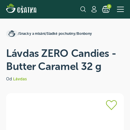
0
/
Snacky a mlsání
/
Sladké pochutiny
/
Bonbony
Lávdas ZERO Candies -
Butter Caramel 32 g
Od
Lávdas