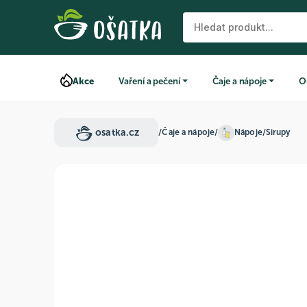
Akce
Vaření a pečení
Čaje a nápoje
O
osatka.cz
/
Čaje a nápoje
/
Nápoje
/
Sirupy