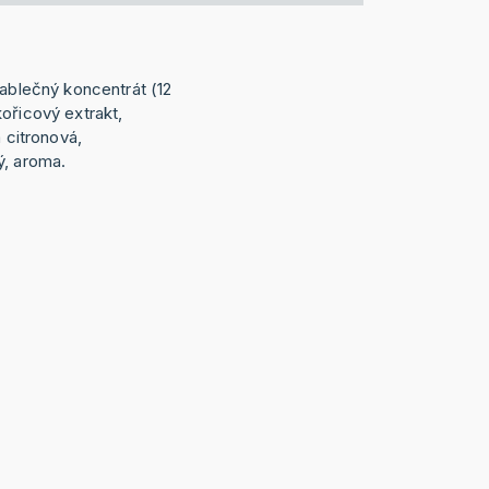
jablečný koncentrát (12
ořicový extrakt,
a citronová,
ý, aroma.