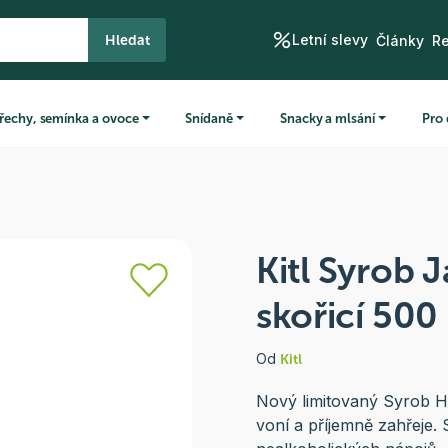
Letní slevy
Hledat
Články
R
řechy, semínka a ovoce
Snídaně
Snacky a mlsání
Pro 
Kitl Syrob 
skořicí 500
Od
Kitl
Nový limitovaný Syrob Ho
voní a příjemně zahřeje.