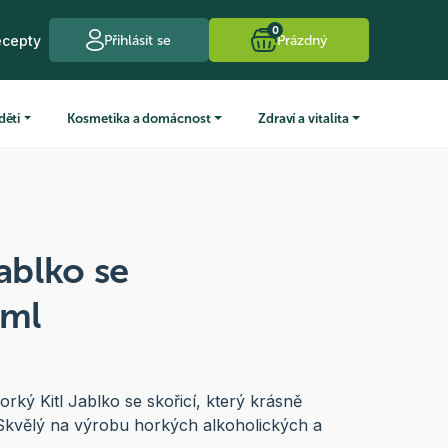
0
ecepty
Přihlásit se
Prázdný
děti
Kosmetika a domácnost
Zdraví a vitalita
Jablko se
 ml
rký Kitl Jablko se skořicí, který krásně
 Skvělý na výrobu horkých alkoholických a