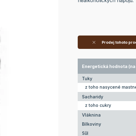
nealkoholických nápojů.
Prodej tohoto pro
Energetická hodnota (na
Tuky
z toho nasycené mastné
Sacharidy
z toho cukry
Vláknina
Bílkoviny
Sůl