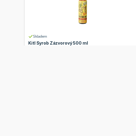
Skladem
Kitl Syrob Zázvorový 500 ml
Od
Kitl
151 Kč
Přidat