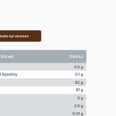
duktu byl ukončen
 100 ml)
1394 kJ
0.5 g
 kyseliny
0.1 g
82 g
81 g
0 g
0.5 g
0.01 g