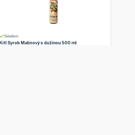
Skladem
Kitl Syrob Malinový s dužinou 500 ml
Od
Kitl
168 Kč
Přidat