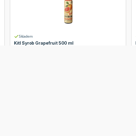
Skladem
Kitl Syrob Grapefruit 500 ml
Od
Kitl
152 Kč
Přidat