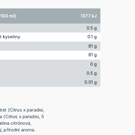
 100 ml)
1377 kJ
0.5 g
 kyseliny
0.1 g
81 g
81 g
0 g
0.5 g
0.01 g
át (Citrus x paradisi,
 (Citrus x paradisi, 5
elina citrónová,
, přírodní aroma.