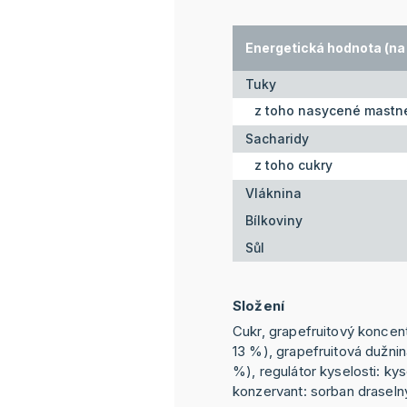
Energetická hodnota (na
Tuky
z toho nasycené mastné
Sacharidy
z toho cukry
Vláknina
Bílkoviny
Sůl
Složení
Cukr, grapefruitový koncentr
13 %), grapefruitová dužnina
%), regulátor kyselosti: kys
konzervant: sorban draselný