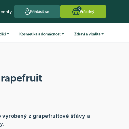
0
ecepty
Přihlásit se
Prázdný
děti
Kosmetika a domácnost
Zdraví a vitalita
Grapefruit
up vyrobený z grapefruitové šťávy a
y.