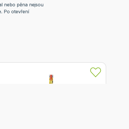
al nebo pěna nejsou
. Po otevření
Skladem
Kitl Syrob Zázvorový 500 ml