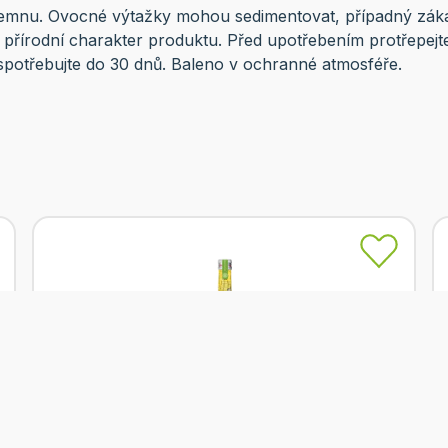
 temnu. Ovocné výtažky mohou sedimentovat, případný zák
 přírodní charakter produktu. Před upotřebením protřepejte
spotřebujte do 30 dnů. Baleno v ochranné atmosféře.
Skladem
Kitl Syrob mátový 500 ml