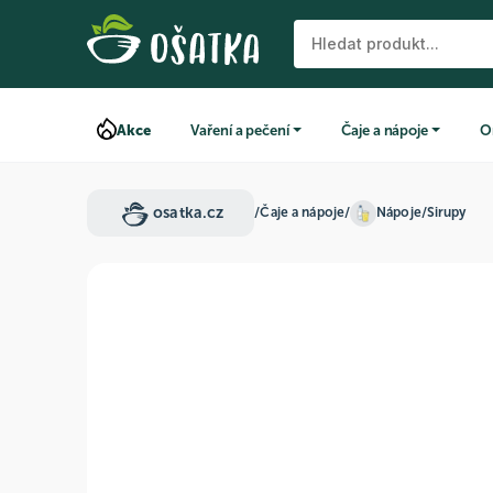
Akce
Vaření a pečení
Čaje a nápoje
O
osatka.cz
/
Čaje a nápoje
/
Nápoje
/
Sirupy