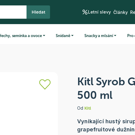
Letní slevy
Hledat
Články
R
řechy, semínka a ovoce
Snídaně
Snacky a mlsání
Pro 
Kitl Syrob 
500 ml
Od
Kitl
Vynikající hustý sir
grapefruitové dužnin