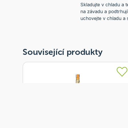
Skladujte v chladu a
na závadu a podtrhují
uchovejte v chladu a 
Související produkty
Skladem
Kitl Syrob Pomeranč s dužinou 500 ml