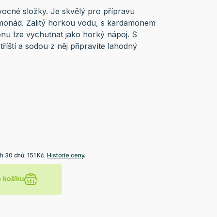
ocné složky. Je skvělý pro přípravu
imonád. Zalitý horkou vodu, s kardamonem
nu lze vychutnat jako horký nápoj. S
tříští a sodou z něj připravíte lahodný
h 30 dnů: 151 Kč.
Historie ceny
.
o košíku