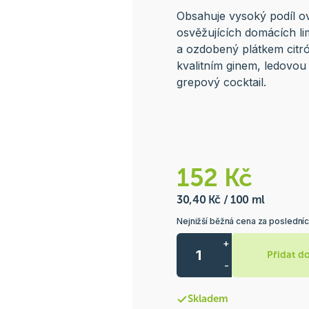
Obsahuje vysoký podíl ov
osvěžujících domácích l
a ozdobený plátkem citró
kvalitním ginem, ledovou 
grepový cocktail.
152 Kč
30,40 Kč / 100 ml
Nejnižší běžná cena za posledníc
+
Přidat d
-
Skladem