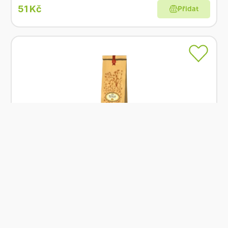
51 Kč
Přidat
Skladem
Grešík Čaj Borůvka nať 50g
Od
Grešík
56 Kč
Přidat