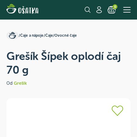
0
/
Čaje a nápoje
/
Čaje
/
Ovocné čaje
Grešík Šípek oplodí čaj
70 g
Od
Grešík