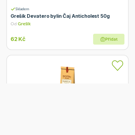
Skladem
Grešík Devatero bylin Čaj Anticholest 50g
Od
Grešík
62 Kč
Přidat
Skladem
Grešík Devatero bylin Čaj Dobrou noc 50g
Od
Grešík