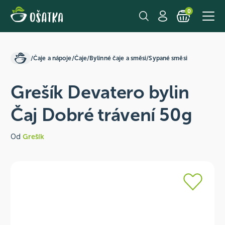
0
/
Čaje a nápoje
/
Čaje
/
Bylinné čaje a směsi
/
Sypané směsi
Grešík Devatero bylin
Čaj Dobré trávení 50g
Od
Grešík