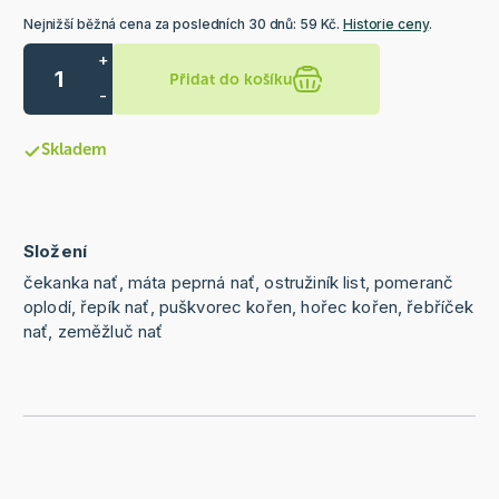
Nejnižší běžná cena za posledních 30 dnů: 59 Kč.
Historie ceny
.
+
Přidat do košíku
-
Skladem
Složení
čekanka nať, máta peprná nať, ostružiník list, pomeranč
oplodí, řepík nať, puškvorec kořen, hořec kořen, řebříček
nať, zeměžluč nať