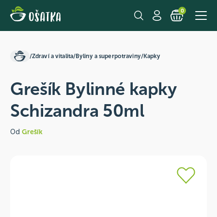
0
/
Zdraví a vitalita
/
Byliny a superpotraviny
/
Kapky
Grešík Bylinné kapky
Schizandra 50ml
Od
Grešík