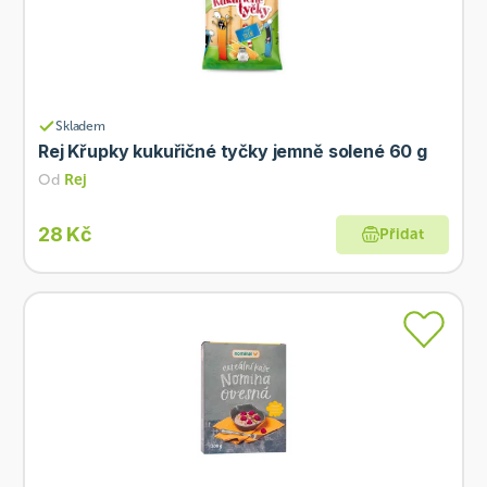
Skladem
Rej Křupky kukuřičné tyčky jemně solené 60 g
Od
Rej
28 Kč
Přidat