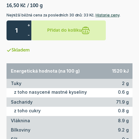
16,50 Kč / 100 g
Nejnižší běžná cena za posledních 30 dnů: 33 Kč.
Historie ceny
.
+
Přidat do košíku
-
Skladem
Energetická hodnota (na 100 g)
1520 kJ
Tuky
2 g
z toho nasycené mastné kyseliny
0.6 g
Sacharidy
71.9 g
z toho cukry
0.8 g
Vláknina
8.9 g
Bílkoviny
9.2 g