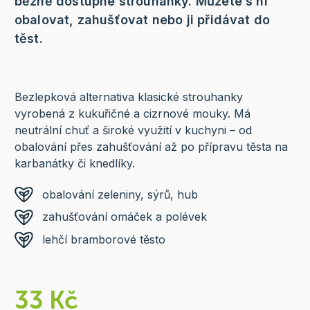
běžně dostupné strouhanky. Můžete s ní
obalovat, zahušťovat nebo ji přidávat do
těst.
Bezlepková alternativa klasické strouhanky
vyrobená z kukuřičné a cizrnové mouky. Má
neutrální chuť a široké využití v kuchyni – od
obalování přes zahušťování až po přípravu těsta na
karbanátky či knedlíky.
obalování zeleniny, sýrů, hub
zahušťování omáček a polévek
lehčí bramborové těsto
33 Kč