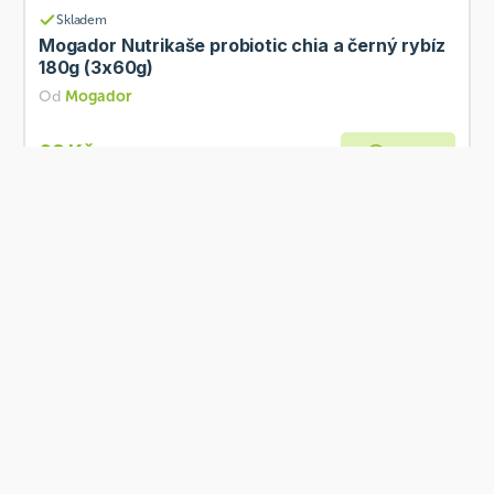
Skladem
Mogador Nutrikaše probiotic chia a černý rybíz
180g (3x60g)
Od
Mogador
68 Kč
Přidat
BIO
Skladem
NATU Moringa prášek 130 g BIO
Od
NATU