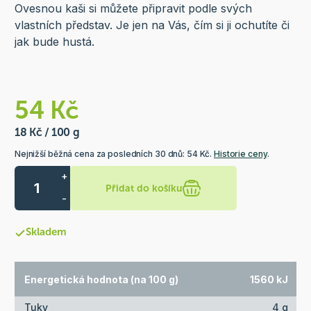
Ovesnou kaši si můžete připravit podle svých
vlastních představ. Je jen na Vás, čím si ji ochutíte či
jak bude hustá.
54 Kč
18 Kč / 100 g
Nejnižší běžná cena za posledních 30 dnů: 54 Kč.
Historie ceny
.
+
Přidat do košíku
-
Skladem
Energetická hodnota (na 100 g)
1560 kJ
Tuky
4 g