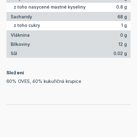
z toho nasycené mastné kyseliny
0.8 g
Sacharidy
68 g
z toho cukry
1 g
Vláknina
0 g
Bílkoviny
12 g
Sůl
0.02 g
Složení
60% OVES, 40% kukuřičná krupice