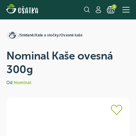
0
/
Snídaně
/
Kaše a vločky
/
Ovesné kaše
Nominal Kaše ovesná
300g
Od
Nominal