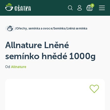
0
/
Ořechy, semínka a ovoce
/
Semínka
/
Lněná semínka
Allnature Lněné
semínko hnědé 1000g
Od
Allnature