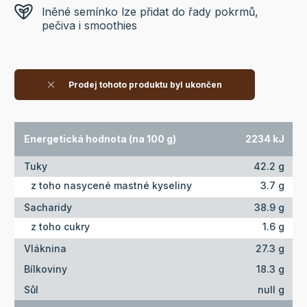
lněné semínko lze přidat do řady pokrmů,
pečiva i smoothies
Prodej tohoto produktu byl ukončen
Energetická hodnota (na 100 g)
2234 kJ
Tuky
42.2 g
z toho nasycené mastné kyseliny
3.7 g
Sacharidy
38.9 g
z toho cukry
1.6 g
Vláknina
27.3 g
Bílkoviny
18.3 g
Sůl
null g