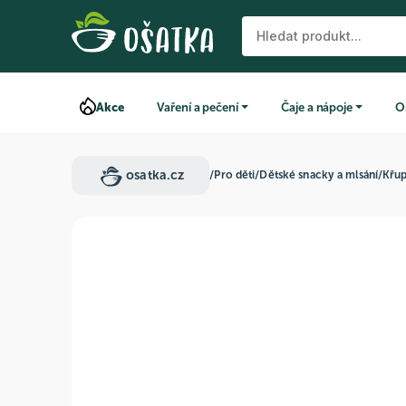
Akce
Vaření a pečení
Čaje a nápoje
O
osatka.cz
/
Pro děti
/
Dětské snacky a mlsání
/
Křu