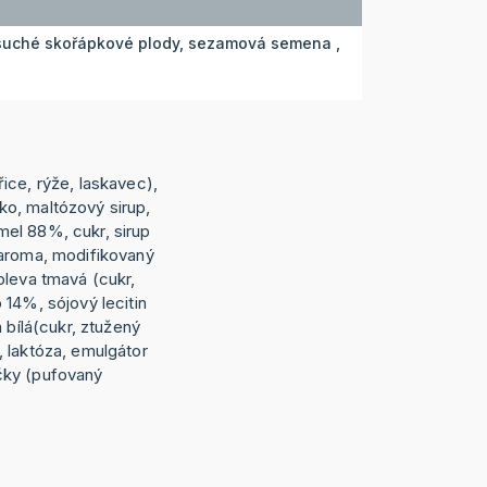
 suché skořápkové plody, sezamová semena ,
ice, rýže, laskavec),
o, maltózový sirup,
el 88%, cukr, sirup
 aroma, modifikovaný
oleva tmavá (cukr,
14%, sójový lecitin
 bílá(cukr, ztužený
 laktóza, emulgátor
ličky (pufovaný