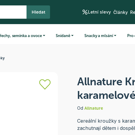
Letní slevy
Hledat
Články
R
řechy, semínka a ovoce
Snídaně
Snacky a mlsání
Pro 
pky
Allnature K
karamelové
Od
Allnature
Cereální kroužky s kar
zachutnají dětem i dospě