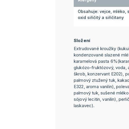
Obsahuje: vejce, mléko,
oxid siřičitý a siřičitany
Složení
Extrudované kroužky (kukuř
kondenzované slazené mlék
karamelová pasta 6%(karam
glukózo-fruktózový, voda,
škrob, konzervant E202), p
palmový ztužený tuk, kakao 
E322, aroma vanilin), poleva
palmový tuk, sušené mléko,
sójový lecitin, vanilin), per
laskavec).