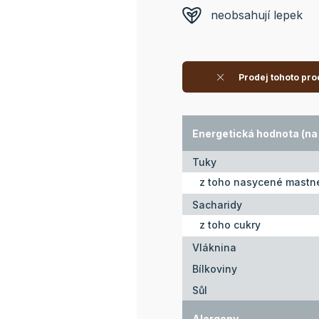
neobsahují lepek
Prodej tohoto pro
Energetická hodnota (na 
Tuky
z toho nasycené mastné
Sacharidy
z toho cukry
Vláknina
Bílkoviny
Sůl
Alergeny