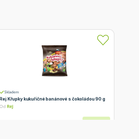
Skladem
Rej Křupky kukuřičné banánové s čokoládou 90 g
Od
Rej
25 Kč
Přidat