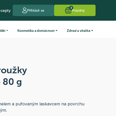
0
ecepty
Přihlásit se
Prázdný
děti
Kosmetika a domácnost
Zdraví a vitalita
roužky
 80 g
amelem a pufovaným laskavcem na povrchu
lým.