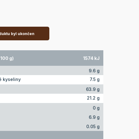
duktu byl ukončen
100 g)
1574 kJ
9.6 g
 kyseliny
7.5 g
63.9 g
21.2 g
0 g
6.9 g
0.05 g