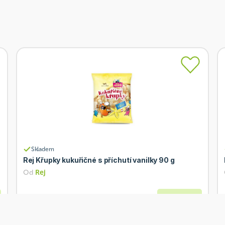
Skladem
Rej Křupky kukuřičné s příchutí vanilky 90 g
Od
Rej
26 Kč
Přidat