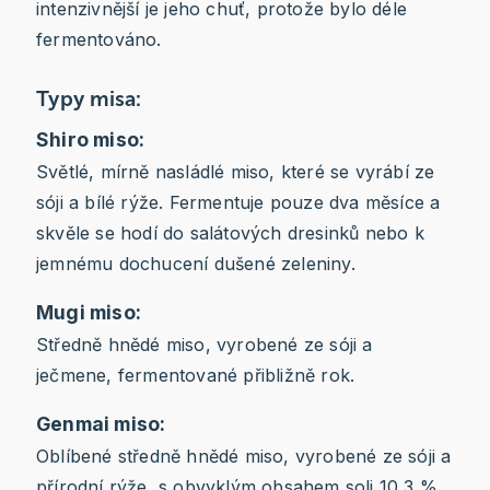
intenzivnější je jeho chuť, protože bylo déle
fermentováno.
Typy misa:
Shiro miso:
Světlé, mírně nasládlé miso, které se vyrábí ze
sóji a bílé rýže. Fermentuje pouze dva měsíce a
skvěle se hodí do salátových dresinků nebo k
jemnému dochucení dušené zeleniny.
Mugi miso:
Středně hnědé miso, vyrobené ze sóji a
ječmene, fermentované přibližně rok.
Genmai miso:
Oblíbené středně hnědé miso, vyrobené ze sóji a
přírodní rýže, s obvyklým obsahem soli 10,3 %.