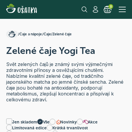
0
/
Čaje a nápoje
/
Čaje
/
Zelené čaje
Zelené čaje Yogi Tea
Svět zelených čajů je známý svými výjimečnými
zdravotními přínosy a osvěžujícími chutěmi.
Nabízíme kvalitní zelené čaje, od tradičního
japonského matcha po jemné čínské sencha. Zelené
čaje jsou bohaté na antioxidanty, podporují
metabolismus, zlepšují koncentraci a přispívají k
celkovému zdraví.
Jen skladem
Vše
Novinky
Akce
Limitovaná edice
Krátká trvanlivost