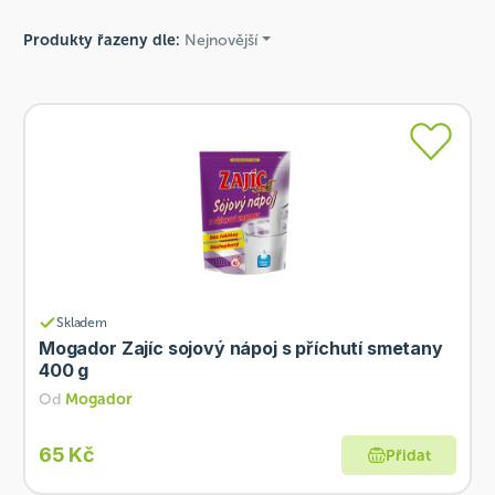
Produkty řazeny dle:
Nejnovější
Skladem
Mogador Zajíc sojový nápoj s příchutí smetany
400 g
Od
Mogador
65 Kč
Přidat