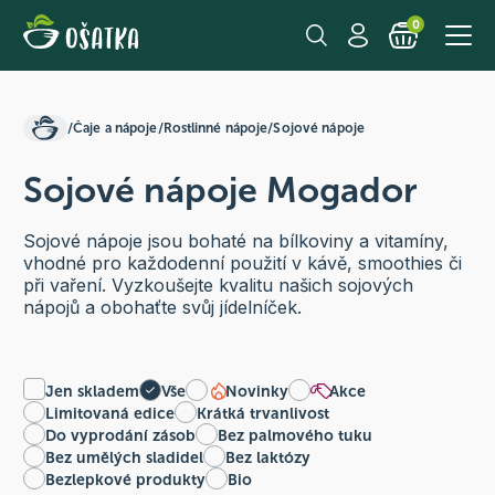
0
/
Čaje a nápoje
/
Rostlinné nápoje
/
Sojové nápoje
Sojové nápoje Mogador
Sojové nápoje jsou bohaté na bílkoviny a vitamíny,
vhodné pro každodenní použití v kávě, smoothies či
při vaření. Vyzkoušejte kvalitu našich sojových
nápojů a obohaťte svůj jídelníček.
Jen skladem
Vše
Novinky
Akce
Limitovaná edice
Krátká trvanlivost
Do vyprodání zásob
Bez palmového tuku
Bez umělých sladidel
Bez laktózy
Bezlepkové produkty
Bio