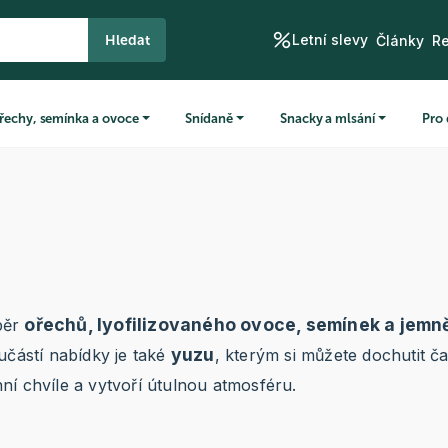
Letní slevy
Hledat
Články
R
řechy, semínka a ovoce
Snídaně
Snacky a mlsání
Pro 
ořechů, lyofilizovaného ovoce, semínek a jem
běr
yuzu
učástí nabídky je také
, kterým si můžete dochutit č
nní chvíle a vytvoří útulnou atmosféru.