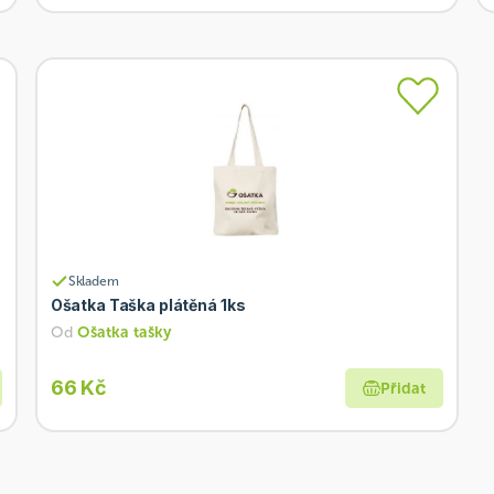
Skladem
Ošatka Taška plátěná 1ks
Od
Ošatka tašky
66 Kč
Přidat