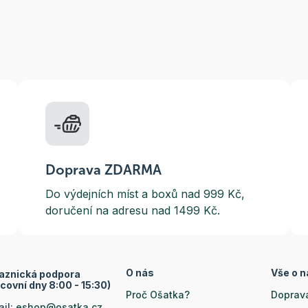
Doprava ZDARMA
Do výdejních míst a boxů nad 999 Kč,
doručení na adresu nad 1499 Kč.
O nás
Vše o 
aznická podpora
covní dny 8:00 - 15:30)
Proč Ošatka?
Doprava
ail:
eshop@osatka.cz