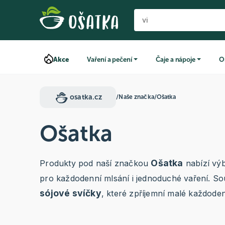
Akce
Vaření a pečení
Čaje a nápoje
O
osatka.cz
/
Naše značka
/
Ošatka
Ošatka
Ošatka
Produkty pod naší značkou
nabízí vý
pro každodenní mlsání i jednoduché vaření. So
sójové svíčky
, které zpříjemní malé každode