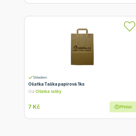
Skladem
Ošatka Taška papírová 1ks
Od
Ošatka tašky
7 Kč
Přidat