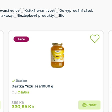
ovaná edice
Krátká trvanlivost
Do vyprodání zásob
 laktózy
Bezlepkové produkty
Bio
Akce
Skladem
Ošatka Yuzu Tea 1000 g
Od
Ošatka
389 Kč
Přidat
330,65 Kč