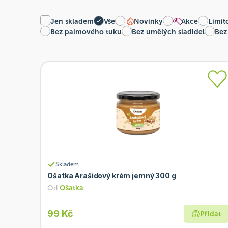
Jen skladem
Vše
Novinky
Akce
Limit
Bez palmového tuku
Bez umělých sladidel
Bez
Skladem
Ošatka Arašídový krém jemný 300 g
Od
Ošatka
99 Kč
Přidat