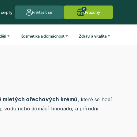
0
ecepty
Přihlásit se
Prázdný
děti
Kosmetika a domácnost
Zdraví a vitalita
ně mletých ořechových krémů
, které se hodí
aj, vodu nebo domácí limonádu, a přírodní