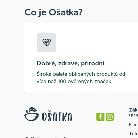
Co je Ošatka?
Dobré, zdravé, přírodní
Široká paleta oblíbených produktů od
více než 100 ověřených značek.
Zák
(pra
E-m
Tel