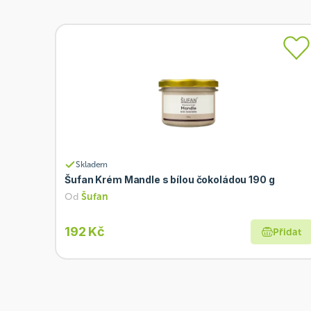
Skladem
Šufan Krém Mandle s bílou čokoládou 190 g
Od
Šufan
192 Kč
Přidat