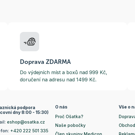
Doprava ZDARMA
Do výdejních míst a boxů nad 999 Kč,
doručení na adresu nad 1499 Kč.
O nás
Vše o 
aznická podpora
covní dny 8:00 - 15:30)
Proč Ošatka?
Doprava
ail:
eshop@osatka.cz
Naše pobočky
Obchod
efon:
+420 222 501 335
Člen skupiny Medicon
Reklam