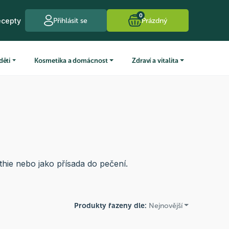
0
ecepty
Přihlásit se
Prázdný
děti
Kosmetika a domácnost
Zdraví a vitalita
hie nebo jako přísada do pečení.
Produkty řazeny dle:
Nejnovější