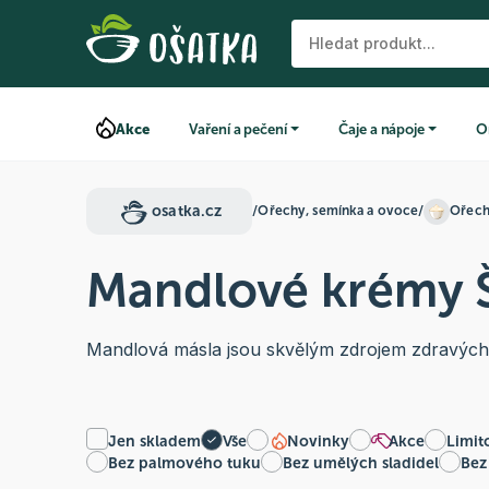
Akce
Vaření a pečení
Čaje a nápoje
O
osatka.cz
/
Ořechy, semínka a ovoce
/
Ořech
Mandlové krémy 
Mandlová másla jsou skvělým zdrojem zdravých t
Jen skladem
Vše
Novinky
Akce
Limit
Bez palmového tuku
Bez umělých sladidel
Bez