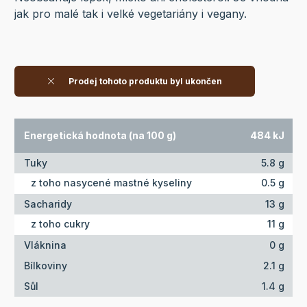
jak pro malé tak i velké vegetariány i vegany.
Prodej tohoto produktu byl ukončen
Energetická hodnota (na 100 g)
484 kJ
Tuky
5.8 g
z toho nasycené mastné kyseliny
0.5 g
Sacharidy
13 g
z toho cukry
11 g
Vláknina
0 g
Bílkoviny
2.1 g
Sůl
1.4 g