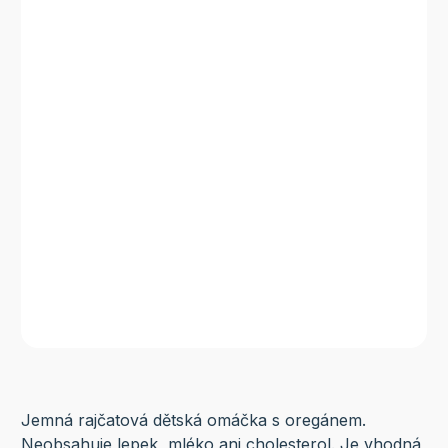
Jemná rajčatová dětská omáčka s oregánem.
Neobsahuje lepek, mléko ani cholesterol. Je vhodná