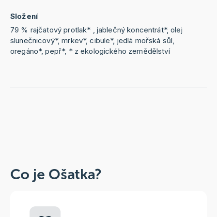
Složení
79 % rajčatový protlak* , jablečný koncentrát*, olej
slunečnicový*, mrkev*, cibule*, jedlá mořská sůl,
oregáno*, pepř*, * z ekologického zemědělství
Co je Ošatka?