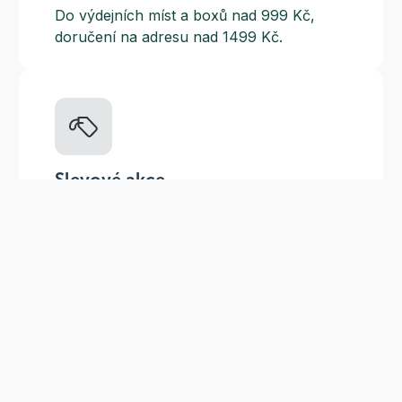
Do výdejních míst a boxů nad 999 Kč,
doručení na adresu nad 1499 Kč.
Slevové akce
Tematické kampaně a kampaně s
dodavateli - pravidelně, každý měsíc.