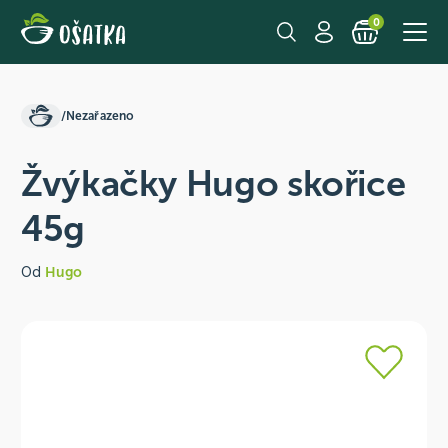
0
/
Nezařazeno
Žvýkačky Hugo skořice
45g
Od
Hugo