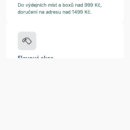
Do výdejních míst a boxů nad 999 Kč,
doručení na adresu nad 1499 Kč.
Slevové akce
Tematické kampaně a kampaně s
dodavateli - pravidelně, každý měsíc.