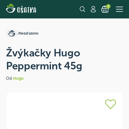
0
/
Nezařazeno
Žvýkačky Hugo
Peppermint 45g
Od
Hugo