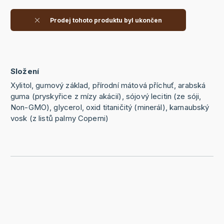
Prodej tohoto produktu byl ukončen
Složení
Xylitol, gumový základ, přírodní mátová příchuť, arabská
guma (pryskyřice z mízy akácií), sójový lecitin (ze sóji,
Non-GMO), glycerol, oxid titaničitý (minerál), karnaubský
vosk (z listů palmy Coperni)