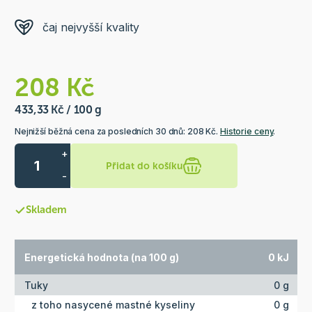
čaj nejvyšší kvality
208 Kč
433,33 Kč / 100 g
Nejnižší běžná cena za posledních 30 dnů: 208 Kč.
Historie ceny
.
+
Přidat do košíku
-
Skladem
Energetická hodnota (na 100 g)
0 kJ
Tuky
0 g
z toho nasycené mastné kyseliny
0 g