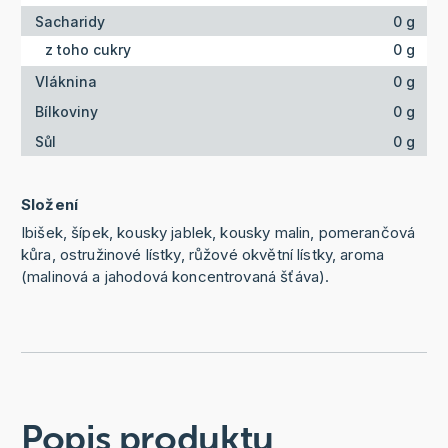
Sacharidy
0 g
z toho cukry
0 g
Vláknina
0 g
Bílkoviny
0 g
Sůl
0 g
Složení
Ibišek, šípek, kousky jablek, kousky malin, pomerančová
kůra, ostružinové lístky, růžové okvětní lístky, aroma
(malinová a jahodová koncentrovaná šťáva).
Popis produktu