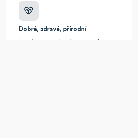
Dobré, zdravé, přírodní
Široká paleta oblíbených produktů od
více než 100 ověřených značek.
Doprava ZDARMA
Do výdejních míst a boxů nad 999 Kč,
doručení na adresu nad 1499 Kč.