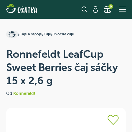
0
/
Čaje a nápoje
/
Čaje
/
Ovocné čaje
Ronnefeldt LeafCup
Sweet Berries čaj sáčky
15 x 2,6 g
Od
Ronnefeldt