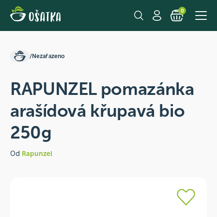
0
/
Nezařazeno
RAPUNZEL pomazánka
arašídová křupavá bio
250g
Od
Rapunzel