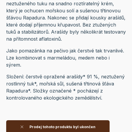
neztuženého tuku na snadno roztíratelný krém,
který je ochucen mořskou solí a sušenou třtinovou
šťávou Rapadura. Nakonec se přidají kousky arašídů,
které dodají příjemnou křupavost. Bez ztužených
tuků a stabilizátorů. Arašídy byly několikrát testovany
na přítomnost aflatoxinů.
Jako pomazánka na pečivo jak čerstvé tak trvanlivé.
Lze kombinovat s marmeládou, medem nebo i
sýrem.
Složení: čerstvě opražené arašídy* 91 %, neztužený
rostlinný tuk*, mořská sůl, sušená třtinová šťáva
Rapadura*. Složky označené * pocházejí z
kontrolovaného ekologického zemědělství.
Prodej tohoto produktu byl ukončen